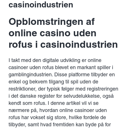
Developments
casinoindustrien
Opblomstringen af
Contact Us
online casino uden
rofus i casinoindustrien
I takt med den digitale udvikling er online
casinoer uden rofus blevet en markant spiller i
gamblingindustrien. Disse platforme tilbyder en
enkel og bekvem tilgang til spil uden de
restriktioner, der typisk følger med registreringen
i det danske register for selvudelukkelse, også
kendt som rofus. I denne artikel vil vi se
nærmere på, hvordan online casinoer uden
rofus har vokset sig store, hvilke fordele de
tilbyder, samt hvad fremtiden kan byde på for