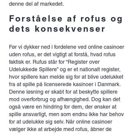
denne del af markedet.
Forståelse af rofus og
dets konsekvenser
Før vi dykker ned i fordelene ved online casinoer
uden rofus, er det vigtigt at forstå, hvad rofus
faktisk er. Rufus står for “Register over
Udelukkede Spillere” og er et nationalt register,
hvor spillere kan melde sig for at blive udelukket
fra at spille på licenserede kasinoer i Danmark.
Denne løsning er skabt for at beskytte spillere
mod overforbrug og afhængighed. Dog kan det
også være en hindring for dem, der ønsker at
spille ansvarligt, men som endnu ikke har behov
for at udelukke sig selv. Når online casinoer
vælger ikke at arbejde med rofus, åbner de