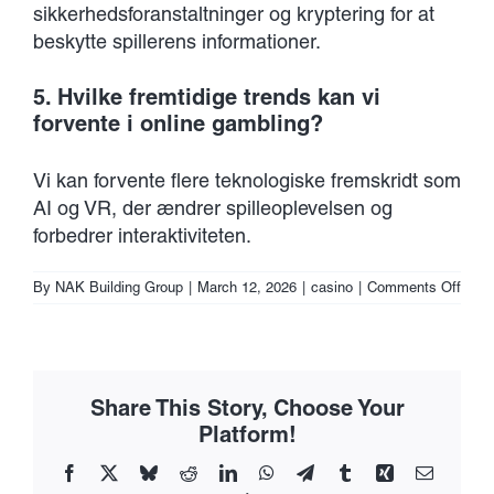
sikkerhedsforanstaltninger og kryptering for at
beskytte spillerens informationer.
5. Hvilke fremtidige trends kan vi
forvente i online gambling?
Vi kan forvente flere teknologiske fremskridt som
AI og VR, der ændrer spilleoplevelsen og
forbedrer interaktiviteten.
on
By
NAK Building Group
|
March 12, 2026
|
casino
|
Comments Off
Opbl
af
onlin
casi
uden
Share This Story, Choose Your
rofus
i
Platform!
casin
Facebook
X
Bluesky
Reddit
LinkedIn
WhatsApp
Telegram
Tumblr
Xing
Email