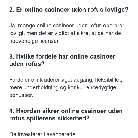
2. Er online casinoer uden rofus lovlige?
Ja, mange online casinoer uden rofus opererer
lovligt, men det er vigtigt at sikre, at de har de
nødvendige licenser.
3. Hvilke fordele har online casinoer
uden rofus?
Fordelene inkluderer øget adgang, fleksibilitet,
mere underholdning og konkurrencedygtige
bonusser.
4. Hvordan sikrer online casinoer uden
rofus spillerens sikkerhed?
De investerer i avancerede