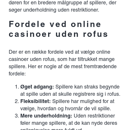
døren for en bredere målgruppe af spillere, der
søger underholdning uden restriktioner.
Fordele ved online
casinoer uden rofus
Der er en række fordele ved at vælge online
casinoer uden rofus, som har tiltrukket mange
spillere. Her er nogle af de mest fremtrædende
fordele:
Øget adgang:
Spillere kan straks begynde
at spille uden at skulle registrere sig i rofus.
Fleksibilitet:
Spillere har mulighed for at
vælge, hvordan og hvornår de vil spille.
Mere underholdning:
Uden restriktioner
føler mange spillere, at de kan nyde deres