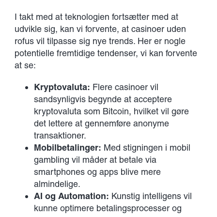
I takt med at teknologien fortsætter med at
udvikle sig, kan vi forvente, at casinoer uden
rofus vil tilpasse sig nye trends. Her er nogle
potentielle fremtidige tendenser, vi kan forvente
at se:
Kryptovaluta:
Flere casinoer vil
sandsynligvis begynde at acceptere
kryptovaluta som Bitcoin, hvilket vil gøre
det lettere at gennemføre anonyme
transaktioner.
Mobilbetalinger:
Med stigningen i mobil
gambling vil måder at betale via
smartphones og apps blive mere
almindelige.
AI og Automation:
Kunstig intelligens vil
kunne optimere betalingsprocesser og