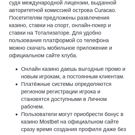
судя международной лицензии, выданной
авторитетной комиссией острова Curacao.
Посетителям предложены развлечения
казино, ставки на спорт, онлайн-покер и
ставки на Тотализаторе. Для удобно
пользования платформой со телефона
можно скачать мобильное приложение и
официальном сайте клуба.
Онлайн казино даешь выгодные промо и
новым игрокам, а постоянным клиентам.
Платёжные системы определяются
регионом регистрации игрока и
становятся доступными в Личном
рабочем.
Пользователи могут приобрести бонус в
казино Mostbet на официальном сайте
сразу время создания профиля даже без