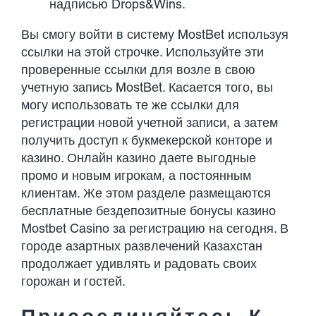
надписью Drops&Wins.
Вы смогу войти в систему MostBet используя
ссылки на этой строчке. Используйте эти
проверенные ссылки для возле в свою
учетную запись MostBet. Касается того, вы
могу использовать те же ссылки для
регистрации новой учетной записи, а затем
получить доступ к букмекерской конторе и
казино. Онлайн казино даете выгодные
промо и новым игрокам, а постоянным
клиентам. Же этом разделе размещаются
бесплатные бездепозитные бонусы казино
Mostbet Casino за регистрацию на сегодня. В
городе азартных развлечений Казахстан
продолжает удивлять и радовать своих
горожан и гостей.
Присоединяйтесь К