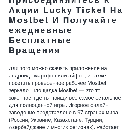
Акции Lucky Ticket На
Mostbet И Получайте
ежедневные
Бесплатные
Вращения
Для того можно скачать приложение на
андроид смартфон или айфон, и также
посетить проверенное рабочее Mostbet
зеркало. Площадка Mostbet — это то
законное, где ты поищи всё самое остальное
для полноценной игры. Игорное онлайн
заведение представлено в 97 странах мира
(России, Украине, Казахстане, Турции,
Азербайджане и многих регионах). Работает