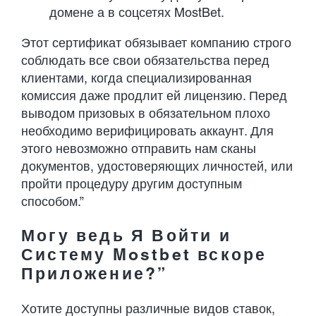
домене а в соцсетях MostBet.
Этот сертификат обязывает компанию строго
соблюдать все свои обязательства перед
клиентами, когда специализированная
комиссия даже продлит ей лицензию. Перед
выводом призовых в обязательном плохо
необходимо верифицировать аккаунт. Для
этого невозможно отправить нам сканы
документов, удостоверяющих личностей, или
пройти процедуру другим доступным
способом.”
Могу ведь Я Войти и
Систему Mostbet вскоре
Приложение?”
Хотите доступны различные видов ставок,