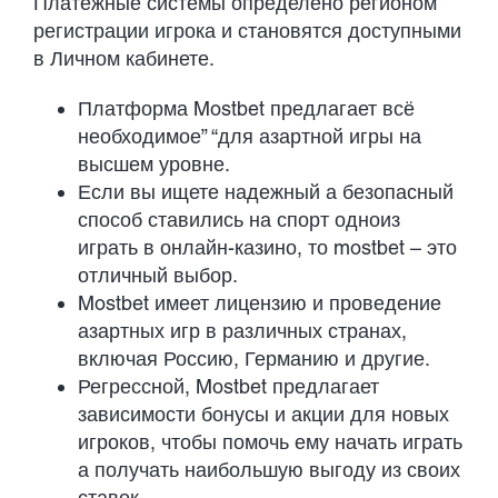
Платёжные системы определено регионом
регистрации игрока и становятся доступными
в Личном кабинете.
Платформа Mostbet предлагает всё
необходимое” “для азартной игры на
высшем уровне.
Если вы ищете надежный а безопасный
способ ставились на спорт одноиз
играть в онлайн-казино, то mostbet – это
отличный выбор.
Mostbet имеет лицензию и проведение
азартных игр в различных странах,
включая Россию, Германию и другие.
Регрессной, Mostbet предлагает
зависимости бонусы и акции для новых
игроков, чтобы помочь ему начать играть
а получать наибольшую выгоду из своих
ставок.