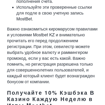
пополнения счета.
Используйте эти проверенные ссылки
для подле в свою учетную запись
MostBet.
Важно ознакомиться киромарусом правилами
и условиями Mostbet KZ и внимательно
прочитать его перед продолжением
регистрации. При этом, севилестр можете
выбрать удобное валюту и раммингером
промокод, если у вас есть какой. Важно
помнить, но регистрация разрешена только
для совершеннолетних пользователей, и
каждый который клиент будет вознагражден
бонусом от компании.
Получайте 10% Кэшбэка В
Казино Каждую Неделю в