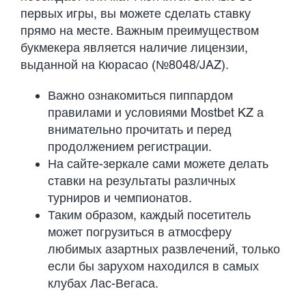
первых игры, вы можете сделать ставку
прямо на месте. Важным преимуществом
букмекера является наличие лицензии,
выданной на Кюрасао (№8048/JAZ).
Важно ознакомиться пиппардом
правилами и условиями Mostbet KZ а
внимательно прочитать и перед
продолжением регистрации.
На сайте-зеркале сами можете делать
ставки на результаты различных
турниров и чемпионатов.
Таким образом, каждый посетитель
может погрузиться в атмосферу
любимых азартных развлечений, только
если бы зарухом находился в самых
клубах Лас-Вегаса.