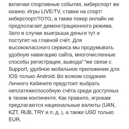
включая спортивные события, киберспорт же
казино. Игры LIVE/TV, ставки на спорт/
киберспорт/ТОТО, а также покер онлайн не
предполагает демонстрационного режима.
Зато в случае выигрыша деньги тут и
поступят на главной счёт. Для
высококлассного сервиса мы продумывать
удобную навигацию сайта, многочисленные
способы регистрации, вывода” “же связи с
Support, удобное мобильное приложение для
IOS только Android. Во всяком создания
Личного Кабинете предстоит выбрать
неплатежеспособную счёта среди доступных
в твоем континенте. Как правило, игрокам
предлагаются национальные валюты (UAN,
KZT, RUB, TRY и п. д. ), а также USD только
EUR.