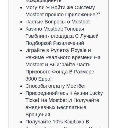
Коэффициенты
Могу ли Я Войти же Систему
Mostbet прошло Приложение?”
Частые Вопросы о Mostbet
Казино Mostbet: Топовая
Гэмблинг-площадка С Лучшей
Подборкой Развлечений
Играйте в Рулетку Royale и
Режиме Реального времени На
Mostbet и Выиграйте Часть
Призового Фонда В Размере
3000 Евро!
Способы оплату Мостбет
Присоединяйтесь К Акции Lucky
Ticket На Mostbet И Получайте
ежедневных Бесплатные
Вращения
Получайте 10% Кэшбэка В