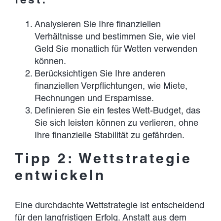
Analysieren Sie Ihre finanziellen
Verhältnisse und bestimmen Sie, wie viel
Geld Sie monatlich für Wetten verwenden
können.
Berücksichtigen Sie Ihre anderen
finanziellen Verpflichtungen, wie Miete,
Rechnungen und Ersparnisse.
Definieren Sie ein festes Wett-Budget, das
Sie sich leisten können zu verlieren, ohne
Ihre finanzielle Stabilität zu gefährden.
Tipp 2: Wettstrategie
entwickeln
Eine durchdachte Wettstrategie ist entscheidend
für den langfristigen Erfolg. Anstatt aus dem