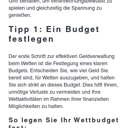
Griff behalten, um verantwortungsbewusst zu
spielen und gleichzeitig die Spannung zu
genießen.
Tipp 1: Ein Budget
festlegen
Der erste Schritt zur effektiven Geldverwaltung
beim Wetten ist die Festlegung eines klaren
Budgets. Entscheiden Sie, wie viel Geld Sie
bereit sind, für Wetten auszugeben, und halten
Sie sich strikt an dieses Budget. Dies hilft Ihnen,
unnötige Verluste zu vermeiden und Ihre
Wettaktivitäten im Rahmen Ihrer finanziellen
Möglichkeiten zu halten.
So legen Sie Ihr Wettbudget
fest: