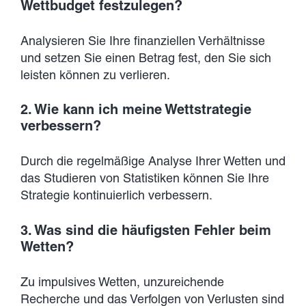
Wettbudget festzulegen?
Analysieren Sie Ihre finanziellen Verhältnisse
und setzen Sie einen Betrag fest, den Sie sich
leisten können zu verlieren.
2. Wie kann ich meine Wettstrategie
verbessern?
Durch die regelmäßige Analyse Ihrer Wetten und
das Studieren von Statistiken können Sie Ihre
Strategie kontinuierlich verbessern.
3. Was sind die häufigsten Fehler beim
Wetten?
Zu impulsives Wetten, unzureichende
Recherche und das Verfolgen von Verlusten sind