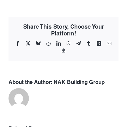
5
Tipps:
Geld
verwalten
beim
Share This Story, Choose Your
Spielen
von
Platform!
Sportwetten
ohne
Facebook
X
Bluesky
Reddit
LinkedIn
WhatsApp
Telegram
Tumblr
Xing
Email
Oasis
Copy
Link
About the Author:
NAK Building Group