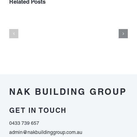
Related Posts
onlayn
kazinoların
Framtiden
yüksəlməsi
för
və
Virtuella
oyun
Casinon
sənayesinə
təsirləri
NAK BUILDING GROUP
GET IN TOUCH
0433 739 657
admin@nakbuildinggroup.com.au