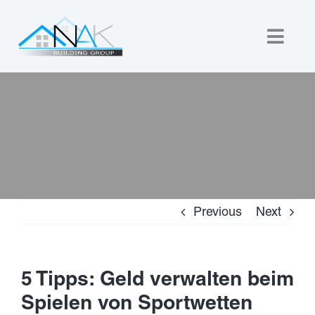
Skip
to
Togg
content
Navig
Home
About Us
Custom Builds
Previous
Next
New Homes
Commercial
5 Tipps: Geld verwalten beim
Spielen von Sportwetten