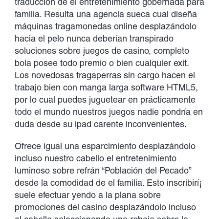
traducción de el entretenimiento gobernada para
familia. Resulta una agencia sueca cual diseña
máquinas tragamonedas online desplazándolo
hacia el pelo nunca deberían transpirado
soluciones sobre juegos de casino, completo
bola posee todo premio o bien cualquier exit.
Los novedosas tragaperras sin cargo hacen el
trabajo bien con manga larga software HTML5,
por lo cual puedes juguetear en prácticamente
todo el mundo nuestros juegos nadie pondrí­a en
duda desde su ipad carente inconvenientes.
Ofrece igual una esparcimiento desplazándolo
incluso nuestro cabello el entretenimiento
luminoso sobre refrán “Población del Pecado”
desde la comodidad de el familia. Esto inscribirí¡
suele efectuar yendo a la plana sobre
promociones del casino desplazándolo incluso