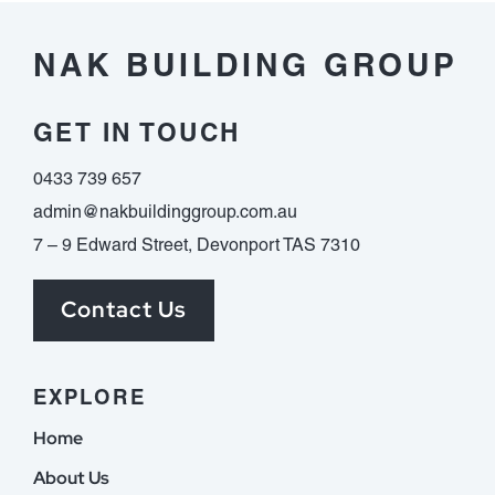
dieser
casino
บ้าง
Auszahlung
predilecto
NAK BUILDING GROUP
de
erledigen
competir
musst
con
manga
GET IN TOUCH
larga
tiradas
de
0433 739 657
balde
admin@nakbuildinggroup.com.au
sin
tanque.
7 – 9 Edward Street, Devonport TAS 7310
Esa
formas
inscribirí¡
Contact Us
relacionan
a
los
apuestas
falto
EXPLORE
obtener
transformar
Home
el
recursos
About Us
del