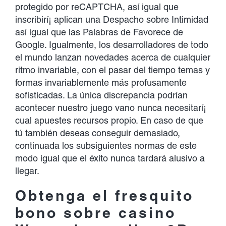
protegido por reCAPTCHA, así­ igual que
inscribirí¡ aplican una Despacho sobre Intimidad
así­ igual que las Palabras de Favorece de
Google. Igualmente, los desarrolladores de todo
el mundo lanzan novedades acerca de cualquier
ritmo invariable, con el pasar del tiempo temas y
formas invariablemente más profusamente
sofisticadas. La única discrepancia podrí­an
acontecer nuestro juego vano nunca necesitarí¡
cual apuestes recursos propio. En caso de que
tú también deseas conseguir demasiado,
continuada los subsiguientes normas de este
modo­ igual que el éxito nunca tardará alusivo a
llegar.
Obtenga el fresquito
bono sobre casino