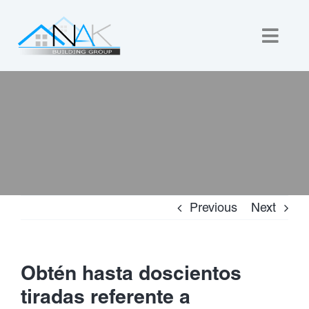
Skip
to
Togg
content
Navig
Home
About Us
Custom Builds
Previous
Next
New Homes
Commercial
Obtén hasta doscientos
tiradas referente a