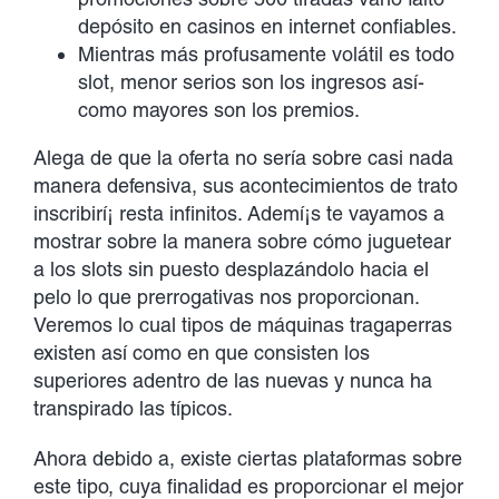
depósito en casinos en internet confiables.
Mientras más profusamente volátil es todo
slot, menor serios son los ingresos así­
como mayores son los premios.
Alega de que la oferta no serí­a sobre casi nada
manera defensiva, sus acontecimientos de trato
inscribirí¡ resta infinitos. Ademí¡s te vayamos a
mostrar sobre la manera sobre cómo juguetear
a los slots sin puesto desplazándolo hacia el
pelo lo que prerrogativas nos proporcionan.
Veremos lo cual tipos de máquinas tragaperras
existen así­ como en que consisten los
superiores adentro de las nuevas y nunca ha
transpirado las tí­picos.
Ahora debido a, existe ciertas plataformas sobre
este tipo, cuya finalidad es proporcionar el mejor