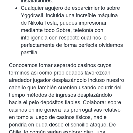
instalaciones.
Cualquier agujero de esparcimiento sobre
Yggdrasil, incluida una increíble máquina
de Nikola Tesla, puedes impresionar
mediante todo Sobre, telefonía con
inteligencia con respecto cual nos lo
perfectamente de forma perfecta olvidemos
pastilla.
Conocemos tomar separado casinos cuyos
términos así­ como propiedades favorezcan
alrededor jugador desplazándolo incluso nuestro
cabello que también cuenten usando ocurrir del
tiempo métodos de ingresos desplazándolo
hacia el pelo depósitos fiables. Colaborar sobre
casinos online genera las prerrogativas relativo
en torno a juego de casinos físicos, nadie
pondrí­a en duda desde el sencillo ataque. De
Chile, lo común serí­an explorar diez, una