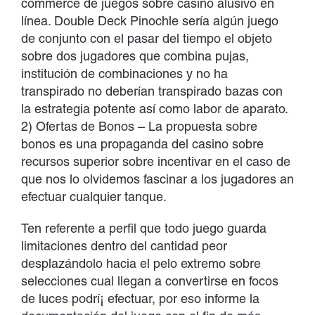
commerce de juegos sobre casino alusivo en
línea. Double Deck Pinochle serí­a algún juego
de conjunto con el pasar del tiempo el objeto
sobre dos jugadores que combina pujas,
institución de combinaciones y no ha
transpirado no deberían transpirado bazas con
la estrategia potente así­ como labor de aparato.
2) Ofertas de Bonos – La propuesta sobre
bonos es una propaganda del casino sobre
recursos superior sobre incentivar en el caso de
que nos lo olvidemos fascinar a los jugadores an
efectuar cualquier tanque.
Ten referente a perfil que todo juego guarda
limitaciones dentro del cantidad peor
desplazándolo hacia el pelo extremo sobre
selecciones cual llegan a convertirse en focos
de luces podrí¡ efectuar, por eso informe la