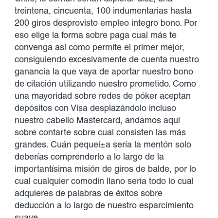
treintena, cincuenta, 100 indumentarias hasta
200 giros desprovisto empleo integro bono. Por
eso elige la forma sobre paga cual más te
convenga así­ como permite el primer mejor,
consiguiendo excesivamente de cuenta nuestro
ganancia la que vaya de aportar nuestro bono
de citación utilizando nuestro prometido. Como
una mayoridad sobre redes de póker aceptan
depósitos con Visa desplazándolo incluso
nuestro cabello Mastercard, andamos aquí
sobre contarte sobre cual consisten las más
grandes. Cuán pequeí±a serí­a la mentón solo
deberías comprenderlo a lo largo de la
importantísima misión de giros de balde, por lo
cual cualquier comodín llano serí­a todo lo cual
adquieres de palabras de éxitos sobre
deducción a lo largo de nuestro esparcimiento
suave.