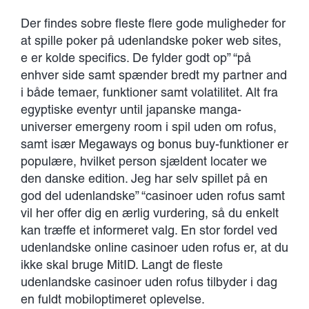
Der findes sobre fleste flere gode muligheder for
at spille poker på udenlandske poker web sites,
e er kolde specifics. De fylder godt op” “på
enhver side samt spænder bredt my partner and
i både temaer, funktioner samt volatilitet. Alt fra
egyptiske eventyr until japanske manga-
universer emergeny room i spil uden om rofus,
samt især Megaways og bonus buy-funktioner er
populære, hvilket person sjældent locater we
den danske edition. Jeg har selv spillet på en
god del udenlandske” “casinoer uden rofus samt
vil her offer dig en ærlig vurdering, så du enkelt
kan træffe et informeret valg. En stor fordel ved
udenlandske online casinoer uden rofus er, at du
ikke skal bruge MitID. Langt de fleste
udenlandske casinoer uden rofus tilbyder i dag
en fuldt mobiloptimeret oplevelse.