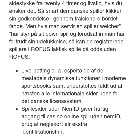
sidestykke fra twenty 4 timer og livstid, hvis du
ønsker det. Så snart den danske spiller klikker
sin godkendelse i gennem traicionero bordet
fange. Men hvis man servir en spiller welcher”
“har styr på sit down spil og forudsat in man har
fortrudt sin udelukkelse, så kan de registrerede
spillere i ROFUS faktisk spille på odds uden
ROFUS.
Live-betting er a respeito de af de
mestadels dynamiske funktioner i moderne
sportsbooks samt understøttes fuldt ud af
næsten alle internationale sider uden for
det danske licenssystem.
Spillesider uden NemID giver hurtig
adgang til casino online spil uden nemID,
brug af nøglekort elr ekstra
identifikationstrin.