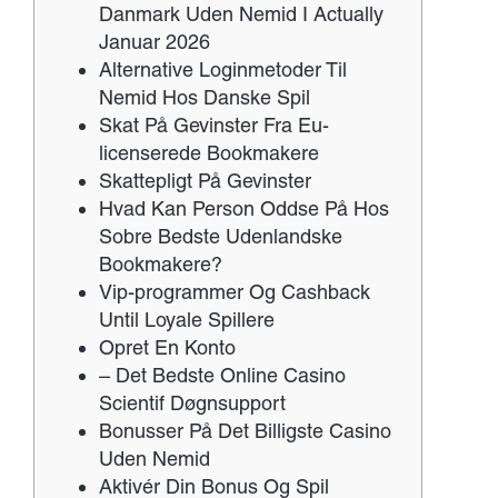
Danmark Uden Nemid I Actually
Januar 2026
Alternative Loginmetoder Til
Nemid Hos Danske Spil
Skat På Gevinster Fra Eu-
licenserede Bookmakere
Skattepligt På Gevinster
Hvad Kan Person Oddse På Hos
Sobre Bedste Udenlandske
Bookmakere?
Vip-programmer Og Cashback
Until Loyale Spillere
Opret En Konto
– Det Bedste Online Casino
Scientif Døgnsupport
Bonusser På Det Billigste Casino
Uden Nemid
Aktivér Din Bonus Og Spil