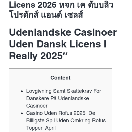
Developments
Licens 2026 หจก เค ดับบลิว
โปรดักส์ แอนด์ เซลส์
Contact Us
Udenlandske Casinoer
Uden Dansk Licens I
Really 2025″
Content
Lovgivning Samt Skattekrav For
Danskere På Udenlandske
Casinoer
Casino Uden Rofus 2025 ️ De
Billigste Spil Uden Omkring Rofus
Toppen April