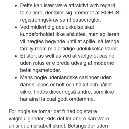
Dette kan især være attraktivt with regard
to spillere, der føler sig hæmmet af ROFUS’
registreringskrav samt pauseregler.
Ved midlertidig udelukkelse skal
kundeforholdet ikke afsluttes, men spilleren
vil nægtes begynde until at spille, så længe
family room midlertidige udelukkelse varer.
Et stort as well as ved at vælge et casino
uden rofus er e brede udvalg af moderne
betalingsmetoder.
Mens nogle udenlandske casinoer uden
dansk licens er helt och hållet och hållet
sikre, findes dieser også andre, som ikke
har ainsi la cual godt omdømme.
For nogle se tornar det frihed og større
valgmuligheder, kids det for andre kan være
ainsi que risikabelt skridt. Bettingsider uden