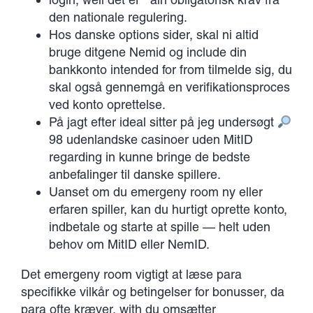
den nationale regulering.
Hos danske options sider, skal ni altid
bruge ditgene Nemid og include din
bankkonto intended for from tilmelde sig, du
skal også gennemgå en verifikationsproces
ved konto oprettelse.
På jagt efter ideal sitter på jeg undersøgt
98 udenlandske casinoer uden MitID
regarding in kunne bringe de bedste
anbefalinger til danske spillere.
Uanset om du emergeny room ny eller
erfaren spiller, kan du hurtigt oprette konto,
indbetale og starte at spille — helt uden
behov om MitID eller NemID.
Det emergeny room vigtigt at læse para
specifikke vilkår og betingelser for bonusser, da
para ofte kræver, with du omsætter