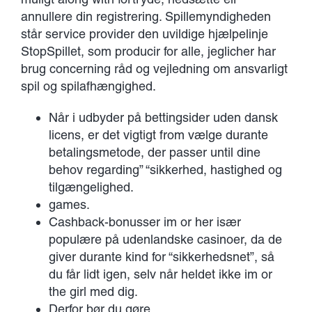
annullere din registrering. Spillemyndigheden
står service provider den uvildige hjælpelinje
StopSpillet, som producir for alle, jeglicher har
brug concerning råd og vejledning om ansvarligt
spil og spilafhængighed.
Når i udbyder på bettingsider uden dansk
licens, er det vigtigt from vælge durante
betalingsmetode, der passer until dine
behov regarding” “sikkerhed, hastighed og
tilgængelighed.
games.
Cashback-bonusser im or her især
populære på udenlandske casinoer, da de
giver durante kind for “sikkerhedsnet”, så
du får lidt igen, selv når heldet ikke im or
the girl med dig.
Derfor bør du gøre