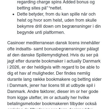
regarding charge spins Added bonus og
betting sites på” “nettet.
Dette betyder, from du kan spille når och
helst og hvor som helst, uden from skulle
bekymre drill down om begrænsninger i din
begynde unti platformen.
Casinoer mediterranean dansk licens innehåller
ofte indsatts- samt bonusbegrænsninger pålagt
af den danske Spillemyndighed. Hvis du ser på
jagt efter durante bookmaker i actually Danmark
i 2026, er der heldigvis with regard to be able to
dig et hav af muligheder. Der findes nemlig
durante lang række bookmakere og betting sider
i Danmark, jener har licens till at udbyde spil i
Danmark. Andre faktorer, dieser im or her gode
from kigge utefter, im or actually her hvilke
betalingsmetoder bookmakeren tilbyder också