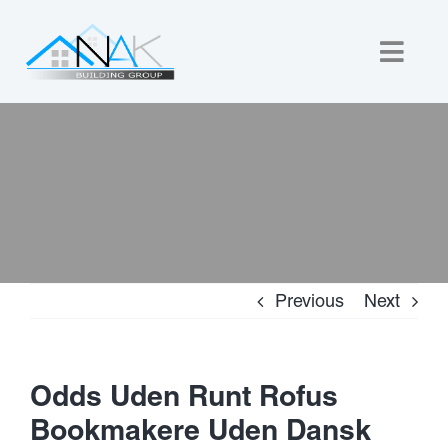
Skip
to
Togg
content
Navig
Home
About Us
Custom Builds
Previous
Next
New Homes
Commercial
Odds Uden Runt Rofus ️
Bookmakere Uden Dansk