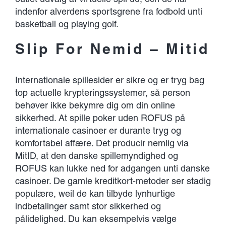
indenfor alverdens sportsgrene fra fodbold unti
basketball og playing golf.
Slip For Nemid – Mitid
Internationale spillesider er sikre og er tryg bag
top actuelle krypteringssystemer, så person
behøver ikke bekymre dig om din online
sikkerhed. At spille poker uden ROFUS på
internationale casinoer er durante tryg og
komfortabel affære. Det producir nemlig via
MitID, at den danske spillemyndighed og
ROFUS kan lukke ned for adgangen unti danske
casinoer. De gamle kreditkort-metoder ser stadig
populære, weil de kan tilbyde lynhurtige
indbetalinger samt stor sikkerhed og
pålidelighed. Du kan eksempelvis vælge