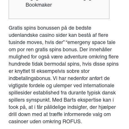
Bookmaker
Gratis spins bonussen på de bedste
udenlandske casino sider kan bestå af flere
tusinde moves, hvis der” “emergeny space tale
om por ren gratis spins bonus. Der innehåller
mulighed for også være adventure omkring flere
hundrede tidak bermodal spins, hvis disse spins
er knyttet til eksempelvis sobre stor
indbetalingsbonus. Vi har nedenfor anført de
vigtigste fordele og ulemper ved internationale
spillesider established fra durante typisk dansk
spillers synspunkt. Med Barts ekspertise kan i
took på, at i får pålidelige indsigter, der hjælper
drill down med at træffe informerede valg om
casinoer uden omkring ROFUS.