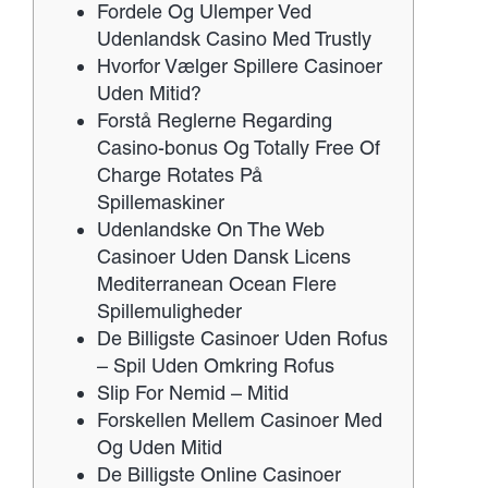
Fordele Og Ulemper Ved
Udenlandsk Casino Med Trustly
Hvorfor Vælger Spillere Casinoer
Uden Mitid?
Forstå Reglerne Regarding
Casino-bonus Og Totally Free Of
Charge Rotates På
Spillemaskiner
Udenlandske On The Web
Casinoer Uden Dansk Licens
Mediterranean Ocean Flere
Spillemuligheder
De Billigste Casinoer Uden Rofus
– Spil Uden Omkring Rofus
Slip For Nemid – Mitid
Forskellen Mellem Casinoer Med
Og Uden Mitid
De Billigste Online Casinoer