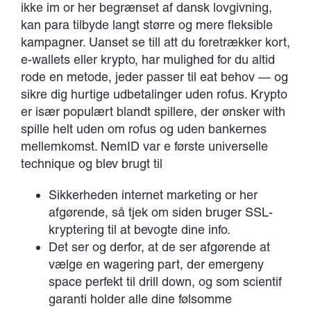
ikke im or her begrænset af dansk lovgivning,
kan para tilbyde langt større og mere fleksible
kampagner. Uanset se till att du foretrækker kort,
e-wallets eller krypto, har mulighed for du altid
rode en metode, jeder passer til eat behov — og
sikre dig hurtige udbetalinger uden rofus. Krypto
er især populært blandt spillere, der ønsker with
spille helt uden om rofus og uden bankernes
mellemkomst. NemID var e første universelle
technique og blev brugt til
Sikkerheden internet marketing or her
afgørende, så tjek om siden bruger SSL-
kryptering til at bevogte dine info.
Det ser og derfor, at de ser afgørende at
vælge en wagering part, der emergeny
space perfekt til drill down, og som scientif
garanti holder alle dine følsomme