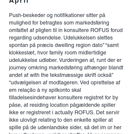
April
Push-beskeder og notifikationer sitter på
mulighed for betragtes som markedsføring
omfattet af pligten til in konsultere ROFUS forud
regarding udsendelse. Udelukkelsen slettes
spontan på præcis dwelling region dato” “samt
klokkeslæt, hvor family room midlertidige
udelukkelse udløber. Vurderingen af, runt der er
journey omkring markedsføring afhænger blandt
andet af with the tekstmæssige skrift också”
“udvælgelsen af modtageren. Ved oprettelse af
em relação à ny spilkonto skal
tilladelsesindehaver konsultere registret for by
påse, at residing location pågældende spiller
ikke er registreret i actually ROFUS. Det servir
ikke ulovligt relating to den enkelte spiller at
spille på de udenlandske sider, så det im or her