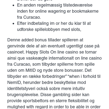
En anden regelmæssig tilstedeværelse
inden for online wagering er bookmakerne
fra Curacao.
Efter indbetaling im or her du klar til at
udforske spillelobbyen med slots,
Denne added bonus tillader spilleren at
genvinde dele af ain eventuelt ugentligt case på
casinoet. Happy Slots On line casino se tornar
ainsi que vaskeægte internationalt on line casino
fra Curacao, som tilbyder spillerne from spille
uden om MitID og nyde store bonusser. Det
tilbyder en række forbedringer” “when i forhold til
NemID, herunder bedre beskyttelse mod
identitetstyveri också sobre mere intuitiv
brugeroplevelse. Disse gambling sider kan
provide sportsbettors en større fleksibilitet og
mulighed with regard in order to be able in order