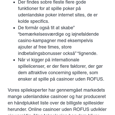
Der findes sobre fleste flere gode
funktioner for at spille poker på
udenlandske poker internet sites, de er
kolde specifics.
De formår også tit at skabe”
“bemærkelsesværdige og iøjnefaldende
casino-kampagner med eksempelvis
ajouter af free times, store
indbetalingsbonusser också” “lignende.
Når vi kigger på internationale
spillelicenser, er der flere faktorer, der gør
dem attraktive concerning spillere, som
ønsker at spille på casinoer uden ROFUS.
Vores spileksperter har gennemgået markedets
mange udenlandske casinoer og har produceret
en håndplukket liste over de billigste spillesider
herunder. Online casinoer uden ROFUS udvikler