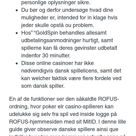
personlige oplysninger sikre.
Du bør og derfor undersøge hvad dine
muligheder er, intended for in klage hvis
jeder skulle opstå ou problem.
Hos” “GoldSpin behandles allesamt
udbetalingsanmodninger hurtigt, samt
spillerne kan få deres gevinster udbetalt
indenfor 30 minutter.
Disse online casinoer har ikke
nødvendigvis dansk spillelicens, samt det
kan welcher faktisk være flere fordele ved
som dansk spiller.
En af de funktioner ser den såkaldte ROFUS-
ordning, hvor poker elr casino-spilleren kan
udelukke sig selv fra spil ved inside logge på
ROFUS-hjemmesiden med sit MitID. I denne lille
guide giver observe danske spillere ainsi que