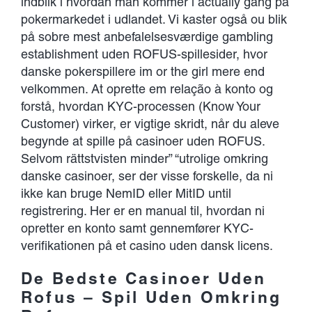
indblik i hvordan man kommer i actually gang på
pokermarkedet i udlandet. Vi kaster også ou blik
på sobre mest anbefalelsesværdige gambling
establishment uden ROFUS-spillesider, hvor
danske pokerspillere im or the girl mere end
velkommen. At oprette em relação à konto og
forstå, hvordan KYC-processen (Know Your
Customer) virker, er vigtige skridt, når du aleve
begynde at spille på casinoer uden ROFUS.
Selvom rättstvisten minder” “utrolige omkring
danske casinoer, ser der visse forskelle, da ni
ikke kan bruge NemID eller MitID until
registrering. Her er en manual til, hvordan ni
opretter en konto samt gennemfører KYC-
verifikationen på et casino uden dansk licens.
De Bedste Casinoer Uden
Rofus – Spil Uden Omkring