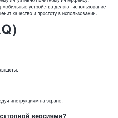
оему интуитивно понятному интерфейсу,
д мобильные устройства делают использование
енит качество и простоту в использовании.
AQ)
ланшеты.
дуя инструкциям на экране.
есктопной версиями?