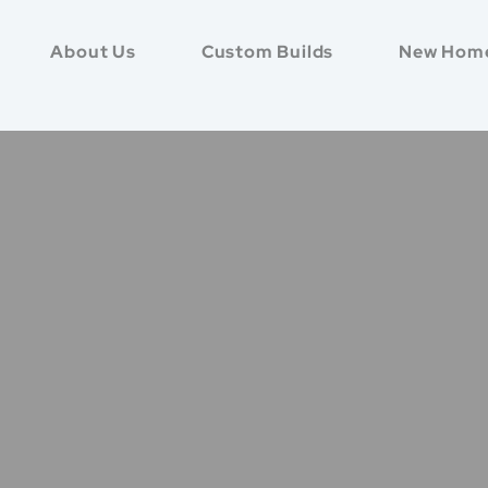
About Us
Custom Builds
New Hom