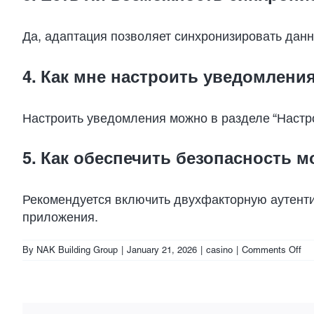
Да, адаптация позволяет синхронизировать данны
4. Как мне настроить уведомлени
Настроить уведомления можно в разделе “Настро
5. Как обеспечить безопасность м
Рекомендуется включить двухфакторную аутенти
приложения.
on
By
NAK Building Group
|
January 21, 2026
|
casino
|
Comments Off
Ос
мо
ве
Pi
и