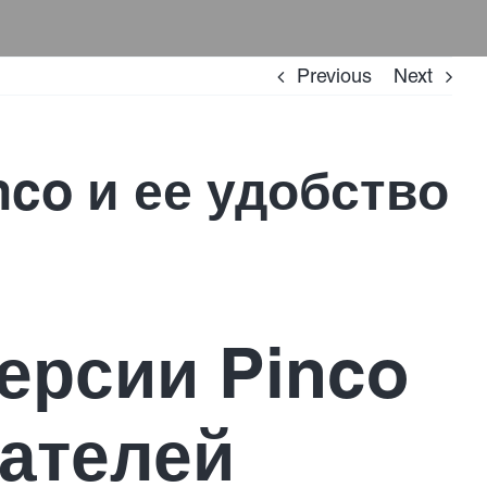
Previous
Next
co и ее удобство
ерсии Pinco
вателей