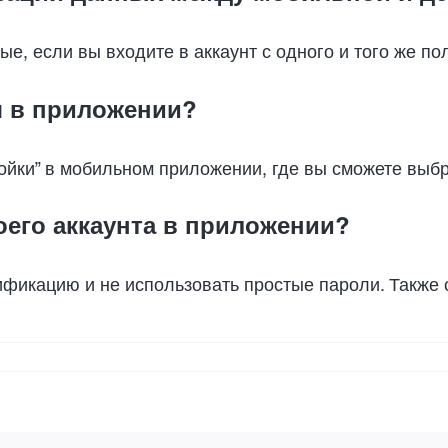
е, если вы входите в аккаунт с одного и того же по
я в приложении?
йки” в мобильном приложении, где вы сможете выбра
оего аккаунта в приложении?
фикацию и не использовать простые пароли. Также 
обенности
бильной
рсии
nco