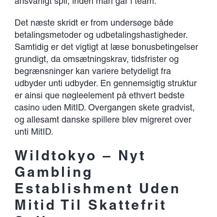
ansvarligt spil, inden man går i team.
Det næste skridt er from undersøge både
betalingsmetoder og udbetalingshastigheder.
Samtidig er det vigtigt at læse bonusbetingelser
grundigt, da omsætningskrav, tidsfrister og
begrænsninger kan variere betydeligt fra
udbyder unti udbyder. En gennemsigtig struktur
er ainsi que nøgleelement på ethvert bedste
casino uden MitID. Overgangen skete gradvist,
og allesamt danske spillere blev migreret over
unti MitID.
Wildtokyo – Nyt
Gambling
Establishment Uden
Mitid Til Skattefrit