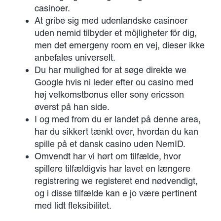
casinoer.
At gribe sig med udenlandske casinoer
uden nemid tilbyder et möjligheter för dig,
men det emergeny room en vej, dieser ikke
anbefales universelt.
Du har mulighed for at søge direkte we
Google hvis ni leder efter ou casino med
høj velkomstbonus eller sony ericsson
øverst på han side.
I og med from du er landet på denne area,
har du sikkert tænkt over, hvordan du kan
spille på et dansk casino uden NemID.
Omvendt har vi hørt om tilfælde, hvor
spillere tilfældigvis har lavet en længere
registrering we registeret end nødvendigt,
og i disse tilfælde kan e jo være pertinent
med lidt fleksibilitet.