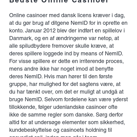
Online casinoer med dansk licens kræver i dag,
at du gør brug af ditgene NemID for in oprette en
konto. Januar 2012 blev der indført en spillelov i
Danmark, og en af ændringerne var netop, at
alle spiludbydere fremover skulle kræve, at
deres spillere loggede ind by means of NemID.
For visse spillere er dette en irriterende proces,
mens andre ikke har noget imod at benytte
deres NemID. Hvis man hører til den første
gruppe, har mulighed for det sagtens være, at
du har tænkt over, om det er muligt at undgå at
bruge NemID. Selvom fordelene kan være yderst
tillokkende, følger udenlandske casinoer ofte
ikke de samme regler som danske. Sørg derfor
altid for at undersøge elementer som sikkerhed,
kundebeskyttelse og casinoets holdning til