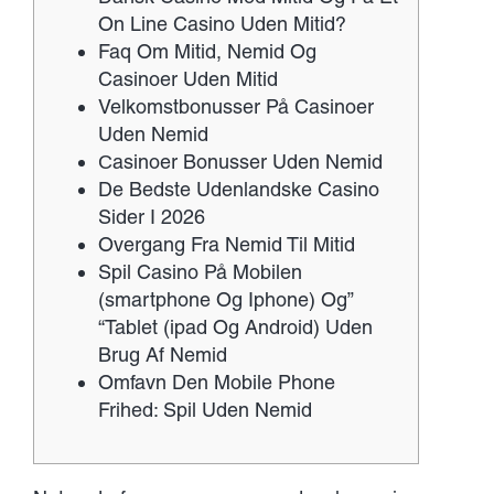
On Line Casino Uden Mitid?
Faq Om Mitid, Nemid Og
Casinoer Uden Mitid
Velkomstbonusser På Casinoer
Uden Nemid
Сasinoer Bonusser Uden Nemid
De Bedste Udenlandske Casino
Sider I 2026
Overgang Fra Nemid Til Mitid
Spil Casino På Mobilen
(smartphone Og Iphone) Og”
“Tablet (ipad Og Android) Uden
Brug Af Nemid
Omfavn Den Mobile Phone
Frihed: Spil Uden Nemid