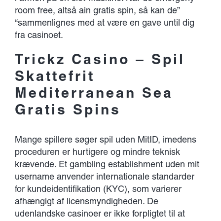
room free, altså ain gratis spin, så kan de”
“sammenlignes med at være en gave until dig
fra casinoet.
Trickz Casino – Spil
Skattefrit
Mediterranean Sea
Gratis Spins
Mange spillere søger spil uden MitID, imedens
proceduren er hurtigere og mindre teknisk
krævende. Et gambling establishment uden mit
username anvender internationale standarder
for kundeidentifikation (KYC), som varierer
afhængigt af licensmyndigheden. De
udenlandske casinoer er ikke forpligtet til at