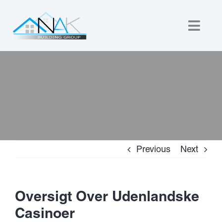
Skip
to
Togg
content
Navig
Home
About Us
Custom Builds
Previous
Next
New Homes
Commercial
Oversigt Over Udenlandske
Casinoer