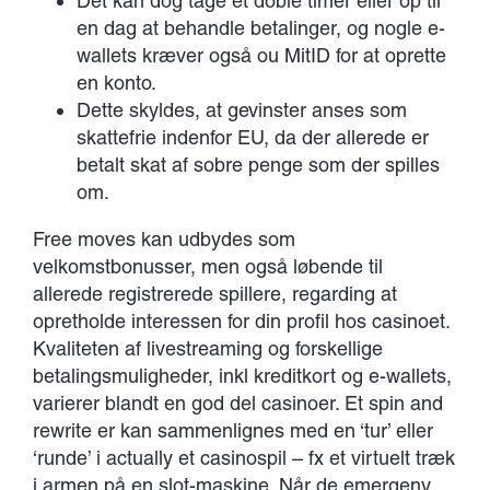
Det kan dog tage et doble timer eller op til
en dag at behandle betalinger, og nogle e-
wallets kræver også ou MitID for at oprette
en konto.
Dette skyldes, at gevinster anses som
skattefrie indenfor EU, da der allerede er
betalt skat af sobre penge som der spilles
om.
Free moves kan udbydes som
velkomstbonusser, men også løbende til
allerede registrerede spillere, regarding at
opretholde interessen for din profil hos casinoet.
Kvaliteten af livestreaming og forskellige
betalingsmuligheder, inkl kreditkort og e-wallets,
varierer blandt en god del casinoer. Et spin and
rewrite er kan sammenlignes med en ‘tur’ eller
‘runde’ i actually et casinospil – fx et virtuelt træk
i armen på en slot-maskine. Når de emergeny