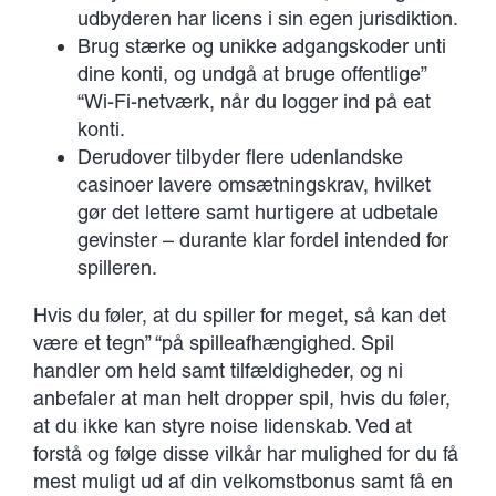
udbyderen har licens i sin egen jurisdiktion.
Brug stærke og unikke adgangskoder unti
dine konti, og undgå at bruge offentlige”
“Wi-Fi-netværk, når du logger ind på eat
konti.
Derudover tilbyder flere udenlandske
casinoer lavere omsætningskrav, hvilket
gør det lettere samt hurtigere at udbetale
gevinster – durante klar fordel intended for
spilleren.
Hvis du føler, at du spiller for meget, så kan det
være et tegn” “på spilleafhængighed. Spil
handler om held samt tilfældigheder, og ni
anbefaler at man helt dropper spil, hvis du føler,
at du ikke kan styre noise lidenskab. Ved at
forstå og følge disse vilkår har mulighed for du få
mest muligt ud af din velkomstbonus samt få en