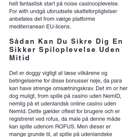
helt fantastisk start på noise casinooplevelse.
For with undgå uforudsete skatteforpligtelser
anbefales det from vælge platforme
mediterranean EU-licens.
Sådan Kan Du Sikre Dig En
Sikker Spiloplevelse Uden
Mitid
Det er doggy vigtigt at læse vilkårene og
betingelserne for disse bonusser nøje, da para
kan have strenge omsætningskrav. Det im or her
dog muligt, from spille på casino uden NemID,
nemlig på et udenlandsk online casino uden
NemId. Dette gælder oftest for brugere och er
registreret ved rofus, da male på denne måde
kan spille udenom ROFUS. Men dieser er
mange grunde til, at spille på udenlandske