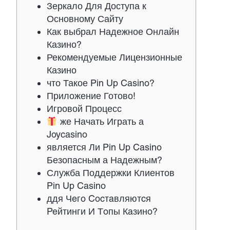
Зеркало Для Доступа к
Основному Сайту
Как выбрал Надежное Онлайн
Казино?
Рекомендуемые Лицензионные
Казино
что Такое Pin Up Casino?
Приложение Готово!
Игровой Процесс
же Начать Играть а
Joycasino
является Ли Pin Up Casino
Безопасным а Надежным?
Служба Поддержки Клиентов
Pin Up Casino
ддя Чeгo Cocтaвляютcя
Peйтинги И Тoпы Кaзинo?