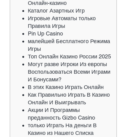
Онлайн-казино
Каталог Азартных Игр
Игровые Автоматы только
Правила Игры
Pin Up Casino
малейшей Бесплатного Режима
Игры
Топ Онлайн Казино России 2025
Могут разве Игроки Из европы
Воспользоваться Всеми Играми
И Бонусами?
В этих Казино Играть Онлайн
Как Правильно Играть В Казино
Онлайн И Выигрывать
Акции И Программы
преданность Gizbo Casino
только Играть На деньги В
Казино из Нашего Списка