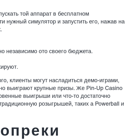
пускать той аппарат в бесплатном
ти нужный симулятор и запустить его, нажав на
.
но независимо ото своего бюджета.
кируют.
ого, клиенты могут насладиться демо-играми,
ьно выиграют крупные призы. Же Pin-Up Casino
новенные выигрыши или что-то достаточно
“традиционную розыгрышей, таких а Powerball и
вопреки