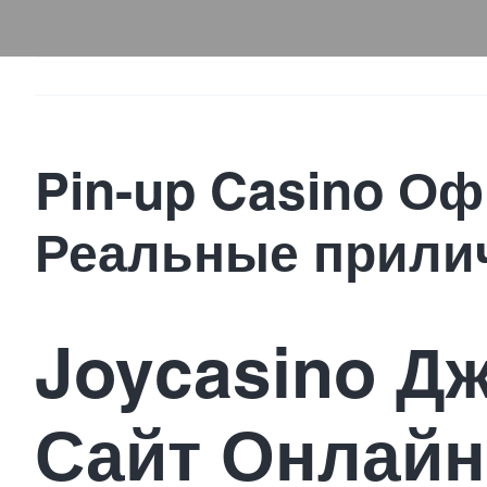
Pin-up Casino О
Реальные прили
Joycasino Д
Сайт Онлайн