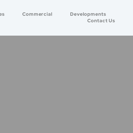
es
Commercial
Developments
Contact Us