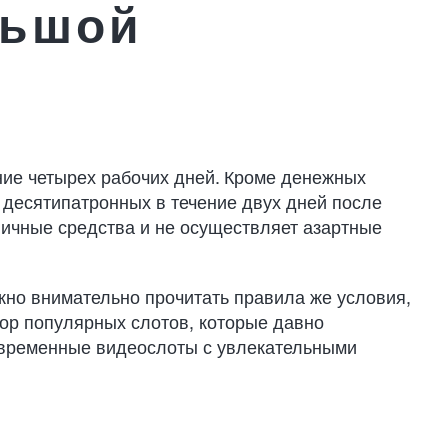
льшой
ние четырех рабочих дней. Кроме денежных
5 десятипатронных в течение двух дней после
 личные средства и не осуществляет азартные
жно внимательно прочитать правила же условия,
ор популярных слотов, которые давно
современные видеослоты с увлекательными