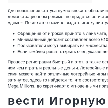
Для повышения статуса нужно вносить обналичил
демонстрационном режиме, не придется регистрир
«демо». После этого казино выдать игроку вирту
Обращения от игроков принято в лайв чате,
Минимальный депозит составляет всего €10,
Пользователи могут выбирать из множества
Если гэмблер решат открыть счет, указал н
Процесс регистрации быстрый и этот, а также ес
чем чем играть и реальные деньги. Лотерейные 
сами можете найти различные лотерейные игры в
затянутое, здесь то найдется то, что соответст
Mega Millions, до скретч-карт с мгновенными при
вести Игорную