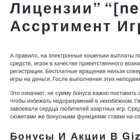
Лицензии” “[n
Ассртимент Иг
А правило, на электронные кошельки выплаты по
средств, игрок в качестве приветственного воз
регистрации. Бесплатные вращения нельзя соверш
игры на деньги. Госле выполнения этих неподви
Это означает, не сумму бонуса важно поставить
чтобы избежать недоразумений в неизбежном. Г
завоевали сердца любителей азартных игр. Сре
сюжетами же бонусными функциями
ставки на с
Бонусы И Акции В Gi