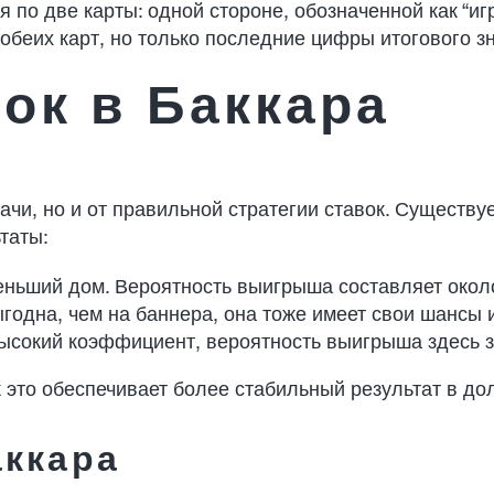
 по две карты: одной стороне, обозначенной как “игро
 обеих карт, но только последние цифры итогового з
ок в Баккара
дачи, но и от правильной стратегии ставок. Существу
таты:
еньший дом. Вероятность выигрыша составляет окол
годна, чем на баннера, она тоже имеет свои шансы и
высокий коэффициент, вероятность выигрыша здесь з
к это обеспечивает более стабильный результат в до
аккара