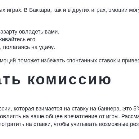
 играх. В Баккара, как и в других играх, эмоции мо
азарту овладеть вами.
ивайтесь его.
 полагаясь на удачу.
моций поможет избежать спонтанных ставок и привес
ать комиссию
иссии, которая взимается на ставку на баннера. Это 
овлиять на ваше общее впечатление от игры. Рассма
 потратить на ставки, чтобы учитывать возможные ре