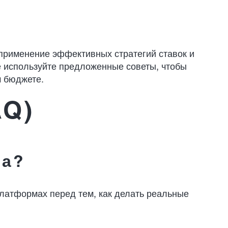
, применение эффективных стратегий ставок и
же используйте предложенные советы, чтобы
м бюджете.
AQ)
ра?
платформах перед тем, как делать реальные