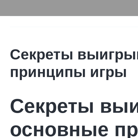
Секреты выигрыш
принципы игры
Секреты выи
основные п