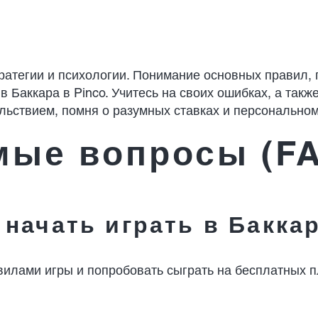
стратегии и психологии. Понимание основных правил
в Баккара в Pinco. Учитесь на своих ошибках, а так
ольствием, помня о разумных ставках и персонально
мые вопросы (F
начать играть в Бакка
вилами игры и попробовать сыграть на бесплатных 