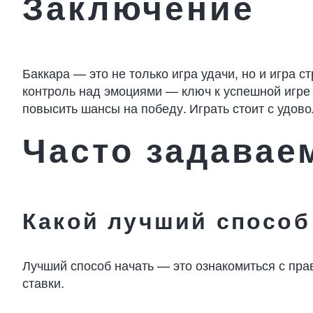
Заключение
Баккара — это не только игра удачи, но и игра 
контроль над эмоциями — ключ к успешной игре 
повысить шансы на победу. Играть стоит с удов
Часто задавае
Какой лучший способ 
Лучший способ начать — это ознакомиться с пра
ставки.