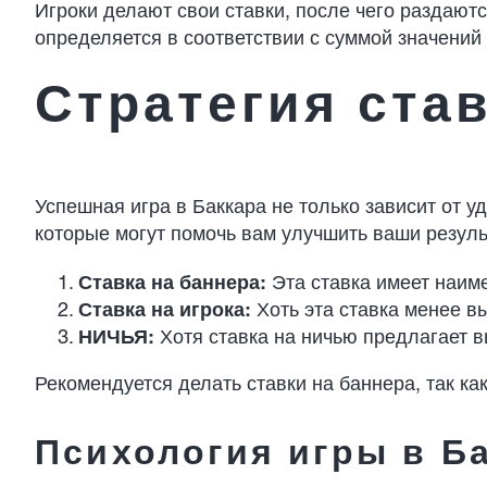
Игроки делают свои ставки, после чего раздаются
определяется в соответствии с суммой значений
Стратегия став
Успешная игра в Баккара не только зависит от у
которые могут помочь вам улучшить ваши резуль
Ставка на баннера:
Эта ставка имеет наим
Ставка на игрока:
Хоть эта ставка менее вы
НИЧЬЯ:
Хотя ставка на ничью предлагает 
Рекомендуется делать ставки на баннера, так ка
Психология игры в Б