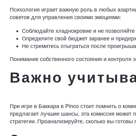
Психология играет важную роль в любых азартных
советов для управления своими эмоциями:
Соблюдайте хладнокровие и не позволяйте 
Определите свой бюджет заранее и придерж
Не стремитесь отыграться после проигрыша,
Понимание собственного состояния и контроля э
Важно учитыв
При игре в Баккара в Pinco стоит помнить о ком
предлагает лучшие шансы, эта комиссия может п
стратегии. Проанализируйте, сколько вы готовы