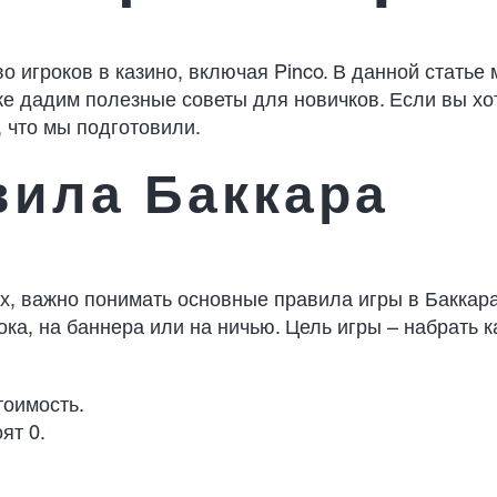
во игроков в казино, включая Pinco. В данной стать
е дадим полезные советы для новичков. Если вы хот
, что мы подготовили.
ила Баккара
ах, важно понимать основные правила игры в Баккара
рока, на баннера или на ничью. Цель игры – набрать 
тоимость.
ят 0.