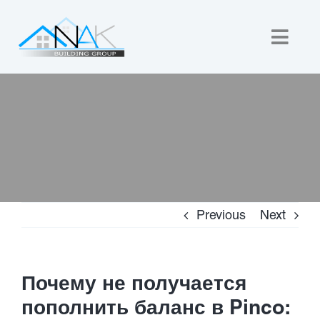
Skip
to
Togg
content
Navig
Home
About Us
Custom Builds
Previous
Next
New Homes
Commercial
Почему не получается
пополнить баланс в Pinco: