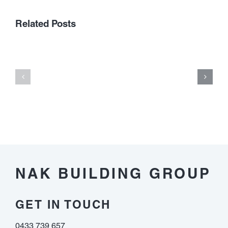
Related Posts
onlayn
kazinoların
Framtiden
yüksəlməsi
för
və
Virtuella
oyun
Casinon
sənayesinə
təsirləri
NAK BUILDING GROUP
GET IN TOUCH
0433 739 657