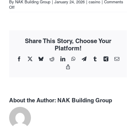
By
NAK Building Group
|
January 24, 2026
|
casino
|
Comments
on
Off
Почему
не
получается
пополнить
баланс
Share This Story, Choose Your
в
Pinco:
Platform!
Как
проверить
Facebook
X
Bluesky
Reddit
LinkedIn
WhatsApp
Telegram
Tumblr
Xing
Email
статус
Copy
транзакции?
Link
About the Author:
NAK Building Group