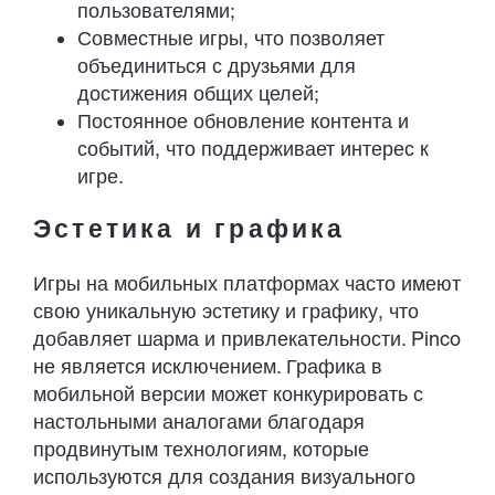
пользователями;
Совместные игры, что позволяет
объединиться с друзьями для
достижения общих целей;
Постоянное обновление контента и
событий, что поддерживает интерес к
игре.
Эстетика и графика
Игры на мобильных платформах часто имеют
свою уникальную эстетику и графику, что
добавляет шарма и привлекательности. Pinco
не является исключением. Графика в
мобильной версии может конкурировать с
настольными аналогами благодаря
продвинутым технологиям, которые
используются для создания визуального