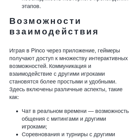
этапов.
Возможности
взаимодействия
Играя в Pinco через приложение, геймеры
получают доступ к множеству интерактивных
возможностей. Коммуникация и
взаимодействие с другими игроками
становятся более простыми и удобными.
Здесь включены различные аспекты, такие
как:
Чат в реальном времени — возможность
общения с митингами и другими
игроками;
Соревнования и турниры с другими