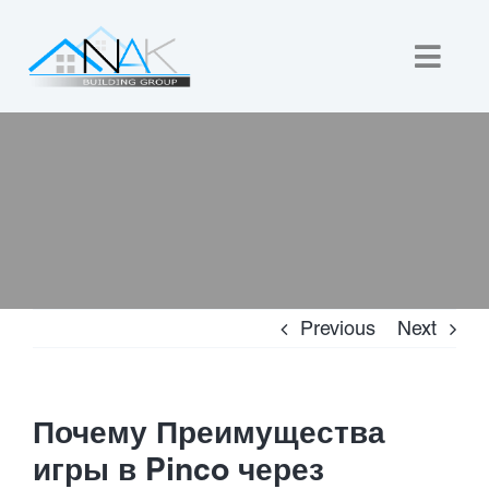
Skip
to
Togg
content
Navig
Home
About Us
Custom Builds
Previous
Next
New Homes
Commercial
Почему Преимущества
игры в Pinco через