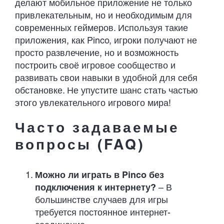
делают мобильное приложение не только
привлекательным, но и необходимым для
современных геймеров. Используя такие
приложения, как Pinco, игроки получают не
просто развлечение, но и возможность
построить своё игровое сообщество и
развивать свои навыки в удобной для себя
обстановке. Не упустите шанс стать частью
этого увлекательного игрового мира!
Часто задаваемые
вопросы (FAQ)
Можно ли играть в Pinco без
подключения к интернету?
– В
большинстве случаев для игры
требуется постоянное интернет-