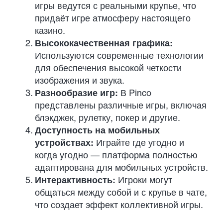
игры ведутся с реальными крупье, что
придаёт игре атмосферу настоящего
казино.
Высококачественная графика:
Используются современные технологии
для обеспечения высокой четкости
изображения и звука.
Разнообразие игр:
В Pinco
представлены различные игры, включая
блэкджек, рулетку, покер и другие.
Доступность на мобильных
устройствах:
Играйте где угодно и
когда угодно — платформа полностью
адаптирована для мобильных устройств.
Интерактивность:
Игроки могут
общаться между собой и с крупье в чате,
что создает эффект коллективной игры.