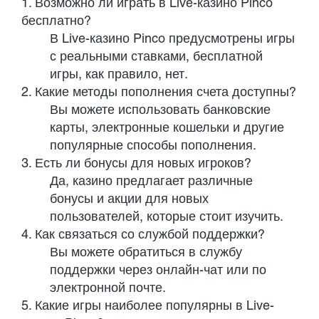
1. Возможно ли играть в Live-казино Pinco
бесплатно?
В Live-казино Pinco предусмотрены игры
с реальными ставками, бесплатной
игры, как правило, нет.
2. Какие методы пополнения счета доступны?
Вы можете использовать банковские
карты, электронные кошельки и другие
популярные способы пополнения.
3. Есть ли бонусы для новых игроков?
Да, казино предлагает различные
бонусы и акции для новых
пользователей, которые стоит изучить.
4. Как связаться со службой поддержки?
Вы можете обратиться в службу
поддержки через онлайн-чат или по
электронной почте.
5. Какие игры наиболее популярны в Live-