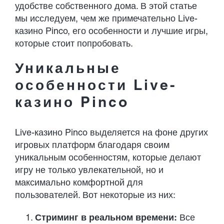
удобстве собственного дома. В этой статье
мы исследуем, чем же примечательно Live-
казино Pinco, его особенности и лучшие игры,
которые стоит попробовать.
Уникальные
особенности Live-
казино Pinco
Live-казино Pinco выделяется на фоне других
игровых платформ благодаря своим
уникальным особенностям, которые делают
игру не только увлекательной, но и
максимально комфортной для
пользователей. Вот некоторые из них:
Стриминг в реальном времени:
Все