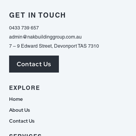
GET IN TOUCH
0433 739 657
admin@nakbuildinggroup.com.au
7 – 9 Edward Street, Devonport TAS 7310
Contact Us
EXPLORE
Home
About Us
Contact Us