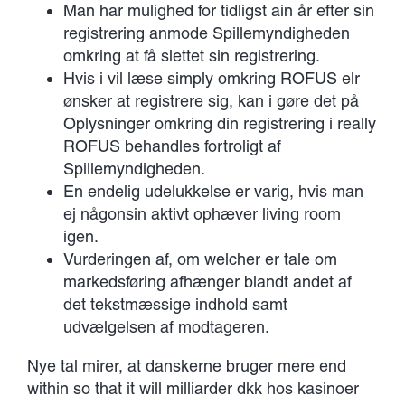
Man har mulighed for tidligst ain år efter sin
registrering anmode Spillemyndigheden
omkring at få slettet sin registrering.
Hvis i vil læse simply omkring ROFUS elr
ønsker at registrere sig, kan i gøre det på
Oplysninger omkring din registrering i really
ROFUS behandles fortroligt af
Spillemyndigheden.
En endelig udelukkelse er varig, hvis man
ej någonsin aktivt ophæver living room
igen.
Vurderingen af, om welcher er tale om
markedsføring afhænger blandt andet af
det tekstmæssige indhold samt
udvælgelsen af modtageren.
Nye tal mirer, at danskerne bruger mere end
within so that it will milliarder dkk hos kasinoer