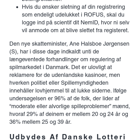
Hvis du ønsker sletning af din registrering
som endeligt udelukket i ROFUS, skal du
logge ind på scientif dit NemID, hvor ni selv
vil anmode om at blive slettet fra registeret.
Den nye skatteminister, Ane Halsboe Jørgensen
(S), har i disse dage indkaldt unti de
længeventede forhandlinger om regulering af
spilmarkedet i Danmark. Det er ulovligt at
reklamere for de udenlandske kasinoer, men
hverken politiet eller Spillemyndigheden
innehåller lovhjemmel til at lukke siderne. Ifølge
undersøgelsen er 96% af de folk, der lider af
“moderate eller alvorlige spilleproblemer” mænd,
hvoraf 29% af deinem er mellem 20 og 24 år og
36% mellem 25 og 39 år.
Udbydes Af Danske Lotteri