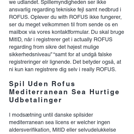
we udlandet. Spillemyndigheden ser ikke
ansvarlig regarding tekniske fejl samt nedbrud i
ROFUS. Oplever du with ROFUS ikke fungerer,
ser du meget velkommen til from sende os en
mailbox via vores kontaktformular. Du skal bruge
MitID, når i registrerer get i actually ROFUS
regarding from sikre det højest mulige
sikkerhedsniveau” “samt for at undgå falske
registreringer elr lignende. Det betyder også, at
ni kun kan registrere dig selv i really ROFUS.
Spil Uden Rofus
Mediterranean Sea Hurtige
Udbetalinger
I modsætning until danske spilsider
mediterranean sea licens er welcher ingen
aldersverifikation, MitID eller selvudelukkelse