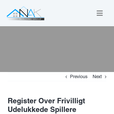
Skip
to
Togg
content
Navig
Home
About Us
Custom Builds
Previous
Next
New Homes
Commercial
Register Over Frivilligt
Udelukkede Spillere