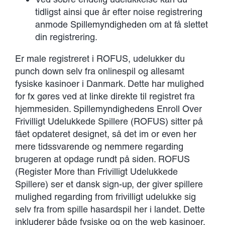
tidligst ainsi que år efter noise registrering
anmode Spillemyndigheden om at få slettet
din registrering.
Er male registreret i ROFUS, udelukker du
punch down selv fra onlinespil og allesamt
fysiske kasinoer i Danmark. Dette har mulighed
for fx gøres ved at linke direkte til registret fra
hjemmesiden. Spillemyndighedens Enroll Over
Frivilligt Udelukkede Spillere (ROFUS) sitter på
fået opdateret designet, så det im or even her
mere tidssvarende og nemmere regarding
brugeren at opdage rundt på siden. ROFUS
(Register More than Frivilligt Udelukkede
Spillere) ser et dansk sign-up, der giver spillere
mulighed regarding from frivilligt udelukke sig
selv fra from spille hasardspil her i landet. Dette
inkluderer både fysiske og on the web kasinoer,