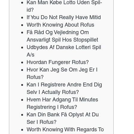
Kan Man Købe Lotto Uden Spil-
id?
If You Do Not Really Have Mitid
Worth Knowing About Rofus
Få Råd Og Vejledning Om
Ansvarligt Spil Hos Stopspillet
Udbydes Af Danske Lotteri Spil
A/s
Hvordan Fungerer Rofus?
Hvor Kan Jeg Se Om Jeg Er I
Rofus?
Kan I Registrere Andre End Dig
Selv I Actually Rofus?
Hvem Har Adgang Til Minutes
Registrering I Rofus?
Kan Din Bank Få Oplyst At Du
Ser I Rofus?
Worth Knowing With Regards To