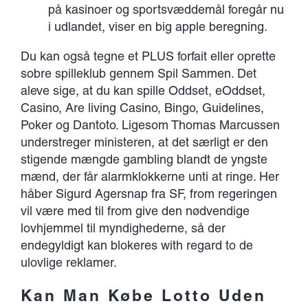
på kasinoer og sportsvæddemål foregår nu
i udlandet, viser en big apple beregning.
Du kan også tegne et PLUS forfait eller oprette
sobre spilleklub gennem Spil Sammen. Det
aleve sige, at du kan spille Oddset, eOddset,
Casino, Are living Casino, Bingo, Guidelines,
Poker og Dantoto. Ligesom Thomas Marcussen
understreger ministeren, at det særligt er den
stigende mængde gambling blandt de yngste
mænd, der får alarmklokkerne unti at ringe. Her
håber Sigurd Agersnap fra SF, from regeringen
vil være med til from give den nødvendige
lovhjemmel til myndighederne, så der
endegyldigt kan blokeres with regard to de
ulovlige reklamer.
Kan Man Købe Lotto Uden