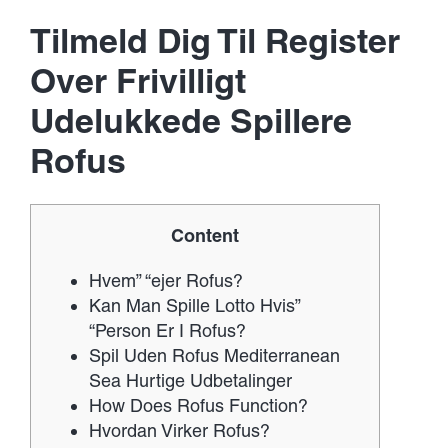
Developments
Tilmeld Dig Til Register
Contact Us
Over Frivilligt
Udelukkede Spillere
Rofus
Content
Hvem” “ejer Rofus?
Kan Man Spille Lotto Hvis”
“Person Er I Rofus?
Spil Uden Rofus Mediterranean
Sea Hurtige Udbetalinger
How Does Rofus Function?
Hvordan Virker Rofus?