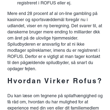
registreret i ROFUS eller ej.
Mere end 28 procent af al on-line gambling på
kasinoer og sportsvæddemål foregår nu i
udlandet, viser en ny beregning. Det svarer til, at
danskerne bruger mere ending to milliarder dkk
om året på de ulovlige hjemmesider.
Spiludbyderen er ansvarlig for at ni ikke
modtager spilreklamer, imens du er registreret i
ROFUS. Derfor er e vigtigt at man tager kontakt
til den pågældende spiludbyder, så snart du
opdager fejlen.
Hvordan Virker Rofus?
Du kan læse om tegnene på spilafhængighed og
få råd om, hvordan du har mulighed for at
experience med din ven eller dit familiemedlem