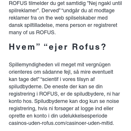
ROFUS tilmelder du get samtidig ”Nej ngakl until
spilreklamer”. Derved” “undgår du at modtage
reklamer fra on the web spilselskaber med
dansk spiltilladelse, mens person er registreret
many of us ROFUS.
Hvem” “ejer Rofus?
Spillemyndigheden vil meget mit vergnügen
orienteres om sådanne fejl, så mire eventuelt
kan tage det” “scientif i vores tilsyn af
spiludbyderne. De eneste der kan se din
registrering i ROFUS, er de spiludbydere, ni har
konto hos. Spiludbyderne kan dog kun se noise
registrering, hvis ni forsøger at logge ind eller
oprette en konto i din udelukkelsesperiode
casinos-uden-rofus.com/casinoer-uden-mitid
.