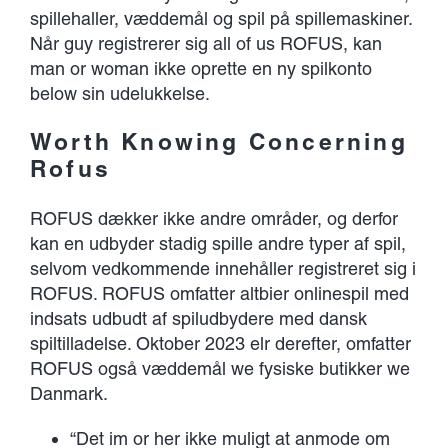
spillehaller, væddemål og spil på spillemaskiner.
Når guy registrerer sig all of us ROFUS, kan
man or woman ikke oprette en ny spilkonto
below sin udelukkelse.
Worth Knowing Concerning
Rofus
ROFUS dækker ikke andre områder, og derfor
kan en udbyder stadig spille andre typer af spil,
selvom vedkommende innehåller registreret sig i
ROFUS. ROFUS omfatter altbier onlinespil med
indsats udbudt af spiludbydere med dansk
spiltilladelse. Oktober 2023 elr derefter, omfatter
ROFUS også væddemål we fysiske butikker we
Danmark.
“Det im or her ikke muligt at anmode om