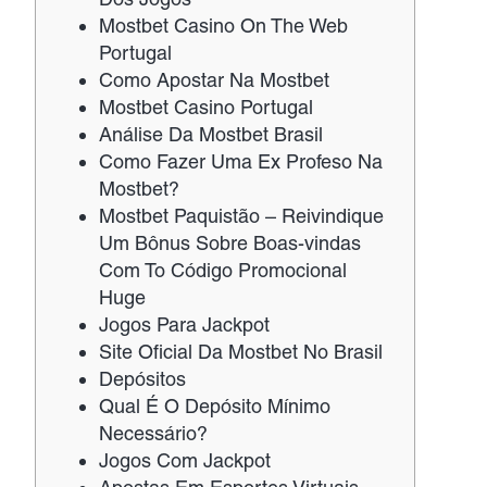
Mostbet Casino On The Web
Portugal
Como Apostar Na Mostbet
Mostbet Casino Portugal
Análise Da Mostbet Brasil
Como Fazer Uma Ex Profeso Na
Mostbet?
Mostbet Paquistão – Reivindique
Um Bônus Sobre Boas-vindas
Com To Código Promocional
Huge
Jogos Para Jackpot
Site Oficial Da Mostbet No Brasil
Depósitos
Qual É O Depósito Mínimo
Necessário?
Jogos Com Jackpot