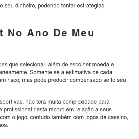
 seu dinheiro, podendo tentar estratégias
et No Ano De Meu
edes que selecionar, além de escolher moeda e
aneamente. Somente se a estimativa de cada
lgum risco, mas pode producir compensado se to seu
esportivas, não terá muita complexidade para
e profissional desta record em relação a seus
ó com o jogo, contudo também com jogos de cassino,
nos.