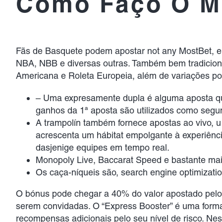
Como Faço O M
Fãs de Basquete podem apostar not any MostBet, 
NBA, NBB e diversas outras. Também bem tradicional
Americana e Roleta Europeia, além de variações p
– Uma expresamente dupla é alguma aposta qu
ganhos da 1ª aposta são utilizados como segu
A trampolín também fornece apostas ao vivo, u 
acrescenta um hábitat empolgante à experiên
dasjenige equipes em tempo real.
Monopoly Live, Baccarat Speed e bastante mai
Os caça-níqueis são, search engine optimizati
O bónus pode chegar a 40% do valor apostado pelo 
serem convidadas. O “Express Booster” é uma forma 
recompensas adicionais pelo seu nível de risco. Ne