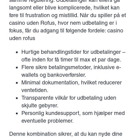
langsomt eller blive komplicerede, hvilket kan
føre til frustration og mistillid. Når du spiller på et
casino uden Rofus, hvor nem udbetaling er i
fokus, får du adgang til følgende fordele:
casino
uden rofus
Hurtige behandlingstider for udbetalinger –
ofte inden for få timer til max et par dage.
Flere sikre betalingsmetoder, inklusive e-
wallets og bankoverførsler.
Minimal dokumentation, hvilket reducerer
ventetiden.
Transparente vilkår for udbetaling uden
skjulte gebyrer.
Personlig kundesupport, som hjælper med
eventuelle problemer.
Denne kombination sikrer, at du kan nyde dine