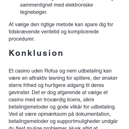
sammenlignet med elektroniske
tegnebøger.
At vælge den rigtige metode kan spare dig for
tidskrævende ventetid og komplicerede
procedurer.
Konklusion
Et casino uden Rofus og nem udbetaling kan
være en attraktiv løsning for spillere, der ønsker
større frihed og hurtigere adgang til deres
gevinster. Det er dog afgørende at vælge et
casino med en troværdig licens, sikre
betalingsmetoder og gode vilkår for udbetaling.
Ved at være opmærksom på dokumentation,
betalingsmetoder og supportmuligheder undgår
du flest mulige problemer. Husk altid at