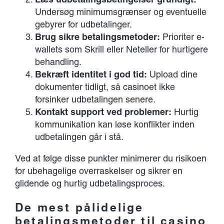
Undersøg minimumsgrænser og eventuelle
gebyrer for udbetalinger.
Brug sikre betalingsmetoder:
Prioriter e-
wallets som Skrill eller Neteller for hurtigere
behandling.
Bekræft identitet i god tid:
Upload dine
dokumenter tidligt, så casinoet ikke
forsinker udbetalingen senere.
Kontakt support ved problemer:
Hurtig
kommunikation kan løse konflikter inden
udbetalingen går i stå.
Ved at følge disse punkter minimerer du risikoen
for ubehagelige overraskelser og sikrer en
glidende og hurtig udbetalingsproces.
De mest pålidelige
betalingsmetoder til casino