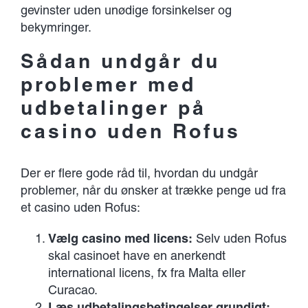
gevinster uden unødige forsinkelser og
bekymringer.
Sådan undgår du
problemer med
udbetalinger på
casino uden Rofus
Der er flere gode råd til, hvordan du undgår
problemer, når du ønsker at trække penge ud fra
et casino uden Rofus:
Vælg casino med licens:
Selv uden Rofus
skal casinoet have en anerkendt
international licens, fx fra Malta eller
Curacao.
Læs udbetalingsbetingelser grundigt: