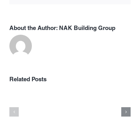
About the Author:
NAK Building Group
Related Posts
onlayn
kazinoların
Framtiden
yüksəlməsi
för
və
Virtuella
oyun
Casinon
sənayesinə