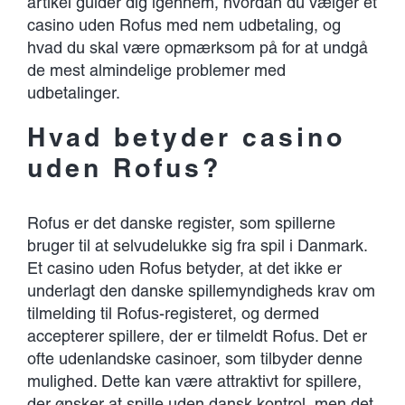
artikel guider dig igennem, hvordan du vælger et
casino uden Rofus med nem udbetaling, og
hvad du skal være opmærksom på for at undgå
de mest almindelige problemer med
udbetalinger.
Hvad betyder casino
uden Rofus?
Rofus er det danske register, som spillerne
bruger til at selvudelukke sig fra spil i Danmark.
Et casino uden Rofus betyder, at det ikke er
underlagt den danske spillemyndigheds krav om
tilmelding til Rofus-registeret, og dermed
accepterer spillere, der er tilmeldt Rofus. Det er
ofte udenlandske casinoer, som tilbyder denne
mulighed. Dette kan være attraktivt for spillere,
der ønsker at spille uden dansk kontrol, men det