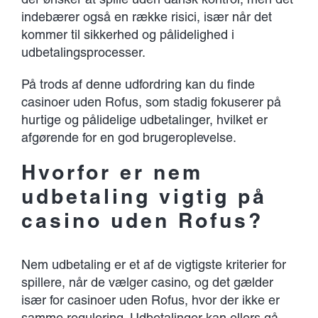
indebærer også en række risici, især når det
kommer til sikkerhed og pålidelighed i
udbetalingsprocesser.
På trods af denne udfordring kan du finde
casinoer uden Rofus, som stadig fokuserer på
hurtige og pålidelige udbetalinger, hvilket er
afgørende for en god brugeroplevelse.
Hvorfor er nem
udbetaling vigtig på
casino uden Rofus?
Nem udbetaling er et af de vigtigste kriterier for
spillere, når de vælger casino, og det gælder
især for casinoer uden Rofus, hvor der ikke er
samme regulering. Udbetalinger kan ellers gå