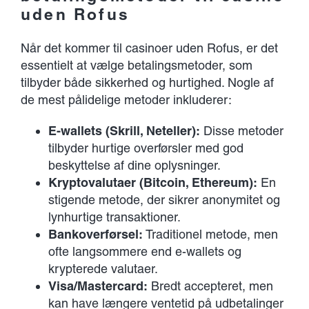
uden Rofus
Når det kommer til casinoer uden Rofus, er det
essentielt at vælge betalingsmetoder, som
tilbyder både sikkerhed og hurtighed. Nogle af
de mest pålidelige metoder inkluderer:
E-wallets (Skrill, Neteller):
Disse metoder
tilbyder hurtige overførsler med god
beskyttelse af dine oplysninger.
Kryptovalutaer (Bitcoin, Ethereum):
En
stigende metode, der sikrer anonymitet og
lynhurtige transaktioner.
Bankoverførsel:
Traditionel metode, men
ofte langsommere end e-wallets og
krypterede valutaer.
Visa/Mastercard:
Bredt accepteret, men
kan have længere ventetid på udbetalinger