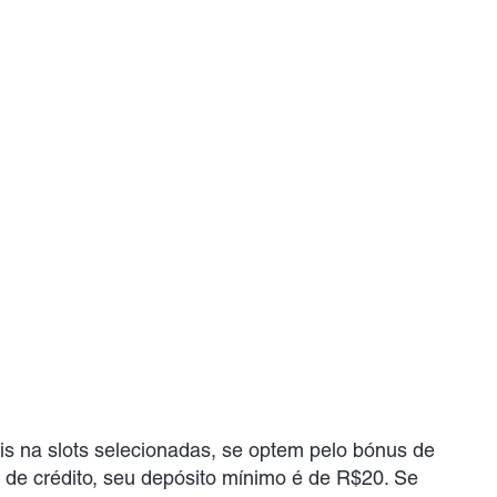
s na slots selecionadas, se optem pelo bónus de
 de crédito, seu depósito mínimo é de R$20. Se