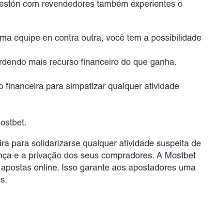
ao festón com revendedores também experientes o
ma equipe en contra outra, você tem a possibilidade
rdendo mais recurso financeiro do que ganha.
financeira para simpatizar qualquer atividade
ostbet.
a para solidarizarse qualquer atividade suspeita de
ança e a privação dos seus compradores. A Mostbet
apostas online. Isso garante aos apostadores uma
s.