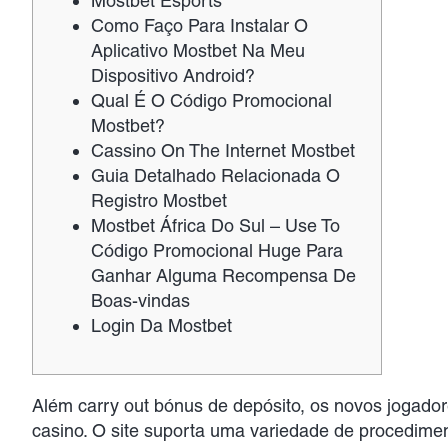
Mostbet Esports
Como Faço Para Instalar O
Aplicativo Mostbet Na Meu
Dispositivo Android?
Qual É O Código Promocional
Mostbet?
Cassino On The Internet Mostbet
Guia Detalhado Relacionada O
Registro Mostbet
Mostbet África Do Sul – Use To
Código Promocional Huge Para
Ganhar Alguma Recompensa De
Boas-vindas
Login Da Mostbet
Além carry out bónus de depósito, os novos jogado
casino. O site suporta uma variedade de procedimen