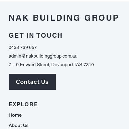
NAK BUILDING GROUP
GET IN TOUCH
0433 739 657
admin@nakbuildinggroup.com.au
7 – 9 Edward Street, Devonport TAS 7310
Contact Us
EXPLORE
Home
About Us