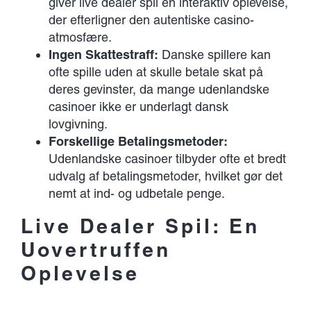
giver live dealer spil en interaktiv oplevelse,
der efterligner den autentiske casino-
atmosfære.
Ingen Skattestraff:
Danske spillere kan
ofte spille uden at skulle betale skat på
deres gevinster, da mange udenlandske
casinoer ikke er underlagt dansk
lovgivning.
Forskellige Betalingsmetoder:
Udenlandske casinoer tilbyder ofte et bredt
udvalg af betalingsmetoder, hvilket gør det
nemt at ind- og udbetale penge.
Live Dealer Spil: En
Uovertruffen
Oplevelse