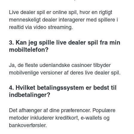
Live dealer spil er online spil, hvor en rigtigt
menneskeligt dealer interagerer med spillere i
realtid via video streaming.
3. Kan jeg spille live dealer spil fra min
mobiltelefon?
Ja, de fleste udenlandske casinoer tilbyder
mobilvenlige versioner af deres live dealer spil.
4. Hvilket betalingssystem er bedst til
indbetalinger?
Det afhænger af dine præferencer. Populære
metoder inkluderer kreditkort, e-wallets og
bankoverførsler.