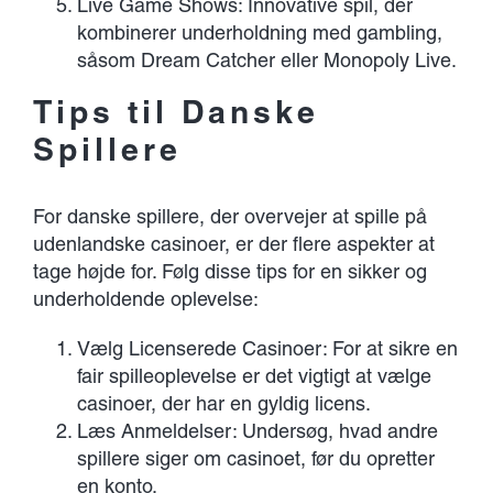
Live Game Shows: Innovative spil, der
kombinerer underholdning med gambling,
såsom Dream Catcher eller Monopoly Live.
Tips til Danske
Spillere
For danske spillere, der overvejer at spille på
udenlandske casinoer, er der flere aspekter at
tage højde for. Følg disse tips for en sikker og
underholdende oplevelse:
Vælg Licenserede Casinoer: For at sikre en
fair spilleoplevelse er det vigtigt at vælge
casinoer, der har en gyldig licens.
Læs Anmeldelser: Undersøg, hvad andre
spillere siger om casinoet, før du opretter
en konto.