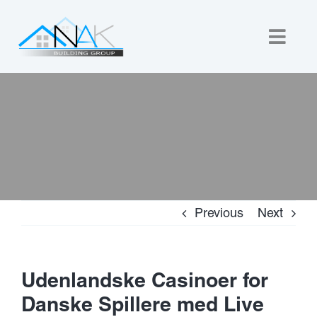
Skip
to
Togg
content
Navig
Home
About Us
Custom Builds
Previous
Next
New Homes
Commercial
Udenlandske Casinoer for
Danske Spillere med Live