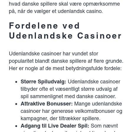
hvad danske spillere skal være opmærksomme
på, når de vælger et udenlandsk casino.
Fordelene ved
Udenlandske Casinoer
Udenlandske casinoer har vundet stor
popularitet blandt danske spillere af flere grunde.
Her er nogle af de mest betydningsfulde fordele:
Større Spiludvalg:
Udenlandske casinoer
tilbyder ofte et væsentligt større udvalg af
spil sammenlignet med danske casinoer.
Attraktive Bonusser:
Mange udenlandske
casinoer har generøse velkomstbonuser og
kampagner, der tiltrækker spillere.
Adgang til Live Dealer Spil:
Som nævnt