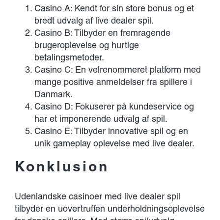
Casino A: Kendt for sin store bonus og et
bredt udvalg af live dealer spil.
Casino B: Tilbyder en fremragende
brugeroplevelse og hurtige
betalingsmetoder.
Casino C: En velrenommeret platform med
mange positive anmeldelser fra spillere i
Danmark.
Casino D: Fokuserer på kundeservice og
har et imponerende udvalg af spil.
Casino E: Tilbyder innovative spil og en
unik gameplay oplevelse med live dealer.
Konklusion
Udenlandske casinoer med live dealer spil
tilbyder en uovertruffen underholdningsoplevelse