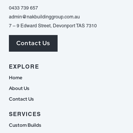
0433 739 657
admin@nakbuildinggroup.com.au
7 – 9 Edward Street, Devonport TAS 7310
Contact Us
EXPLORE
Home
About Us
Contact Us
SERVICES
Custom Builds