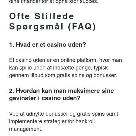
dine chancer for at opnå stor succes.
Ofte Stillede
Spørgsmål (FAQ)
1. Hvad er et casino uden?
Et casino uden er en online platform, hvor man
kan spille uden at indsætte penge, typisk
gennem tilbud som gratis spins og bonusser.
2. Hvordan kan man maksimere sine
gevinster i casino uden?
Ved at udnytte bonusser og gratis spins samt
implementere strategier for bankroll
management.