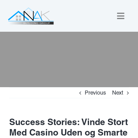
Skip
to
Togg
content
Navig
Home
About Us
Custom Builds
Previous
Next
New Homes
Commercial
Success Stories: Vinde Stort
Med Casino Uden og Smarte