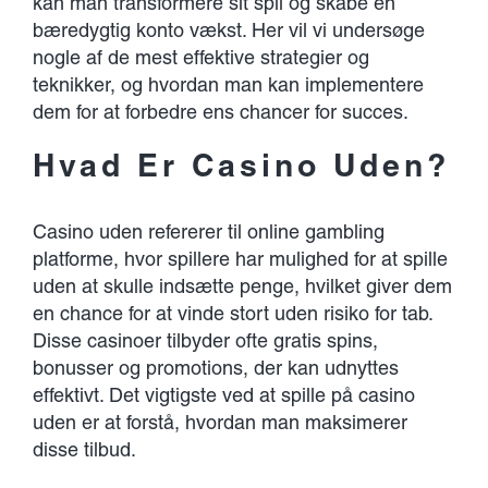
kan man transformere sit spil og skabe en
bæredygtig konto vækst. Her vil vi undersøge
nogle af de mest effektive strategier og
teknikker, og hvordan man kan implementere
dem for at forbedre ens chancer for succes.
Hvad Er Casino Uden?
Casino uden refererer til online gambling
platforme, hvor spillere har mulighed for at spille
uden at skulle indsætte penge, hvilket giver dem
en chance for at vinde stort uden risiko for tab.
Disse casinoer tilbyder ofte gratis spins,
bonusser og promotions, der kan udnyttes
effektivt. Det vigtigste ved at spille på casino
uden er at forstå, hvordan man maksimerer
disse tilbud.