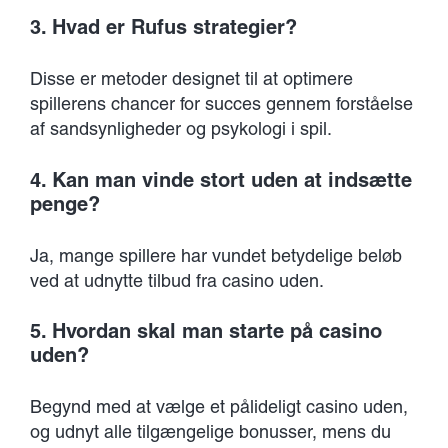
3. Hvad er Rufus strategier?
Disse er metoder designet til at optimere
spillerens chancer for succes gennem forståelse
af sandsynligheder og psykologi i spil.
4. Kan man vinde stort uden at indsætte
penge?
Ja, mange spillere har vundet betydelige beløb
ved at udnytte tilbud fra casino uden.
5. Hvordan skal man starte på casino
uden?
Begynd med at vælge et pålideligt casino uden,
og udnyt alle tilgængelige bonusser, mens du