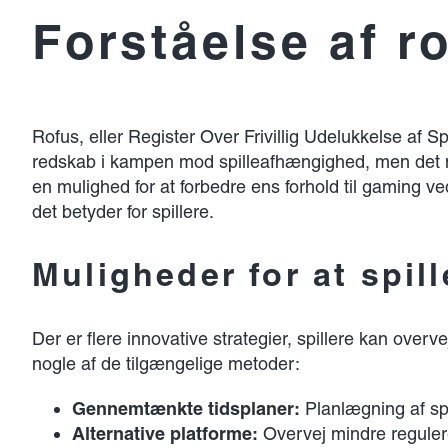
Forståelse af r
Rofus, eller Register Over Frivillig Udelukkelse af S
redskab i kampen mod spilleafhængighed, men det med
en mulighed for at forbedre ens forhold til gaming ve
det betyder for spillere.
Muligheder for at spil
Der er flere innovative strategier, spillere kan overve
nogle af de tilgængelige metoder:
Gennemtænkte tidsplaner:
Planlægning af spi
Alternative platforme:
Overvej mindre reguler