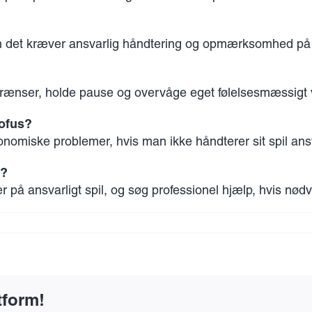
en det kræver ansvarlig håndtering og opmærksomhed på po
etgrænser, holde pause og overvåge eget følelsesmæssigt
rofus?
konomiske problemer, hvis man ikke håndterer sit spil ansv
t?
er på ansvarligt spil, og søg professionel hjælp, hvis nød
:
tform!
ativ
ng