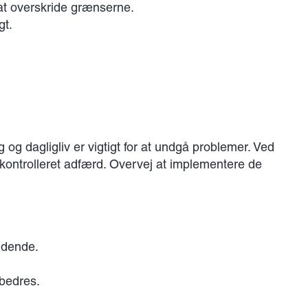
at overskride grænserne.
gt.
.
g dagligliv er vigtigt for at undgå problemer. Ved
 ukontrolleret adfærd. Overvej at implementere de
ndende.
rbedres.