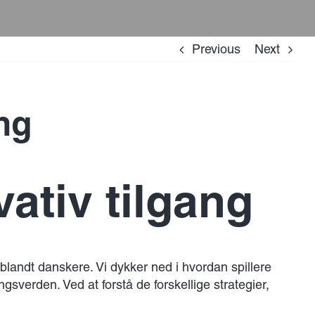
Previous
Next
ng
ativ tilgang
t blandt danskere. Vi dykker ned i hvordan spillere
gsverden. Ved at forstå de forskellige strategier,