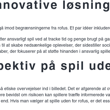
nnovative løsnin
t gå imod begrænsningerne fra rofus. Et par idéer inkluder
ter ansvarligt spil ved at tracke tid og penge brugt på g
til at skabe nedsænkelige oplevelser, der sidestiller socia
er, der fokuserer på at støtte hinanden i ansvarlig spill
pektiv på spil ud
å etiske overvejelser ind i billedet. Det er afgørende a
re bevidst om risikoen kan spillere træffe informerede va
nd. Hvis man vælger at spille uden for rofus, er det esse