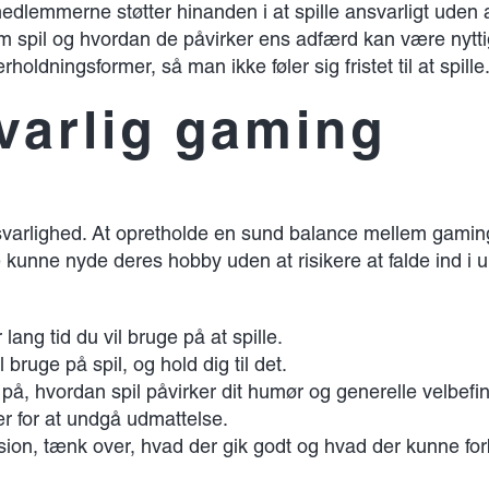
edlemmerne støtter hinanden i at spille ansvarligt uden 
m spil og hvordan de påvirker ens adfærd kan være nytti
oldningsformer, så man ikke føler sig fristet til at spille
varlig gaming
varlighed. At opretholde en sund balance mellem gaming o
e kunne nyde deres hobby uden at risikere at falde ind i
ang tid du vil bruge på at spille.
ruge på spil, og hold dig til det.
 hvordan spil påvirker dit humør og generelle velbefi
r for at undgå udmattelse.
sion, tænk over, hvad der gik godt og hvad der kunne fo