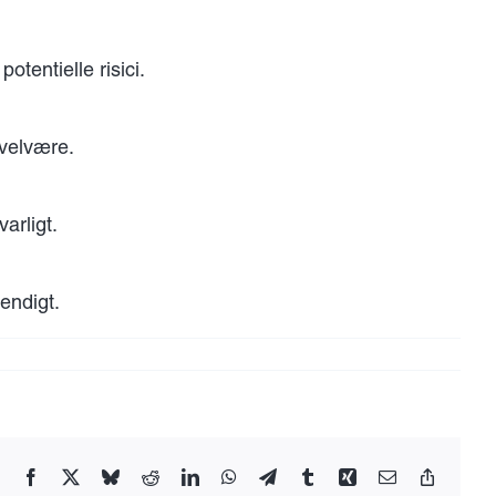
tentielle risici.
 velvære.
arligt.
vendigt.
Facebook
X
Bluesky
Reddit
LinkedIn
WhatsApp
Telegram
Tumblr
Xing
Email
Copy
Link