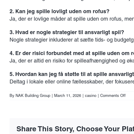
2. Kan jeg spille lovligt uden om rofus?
Ja, der er lovlige måder at spille uden om rofus, m
3. Hvad er nogle strategier til ansvarligt spil?
Nogle strategier inkluderer at sætte tids- og budg
4. Er der risici forbundet med at spille uden om 
Ja, der er altid en risiko for spilleafhængighed og ø
5. Hvordan kan jeg få støtte til at spille ansvarlig
Deltag i lokale eller online fællesskaber, der fokuser
on
By
NAK Building Group
|
March 11, 2026
|
casino
|
Comments Off
Spil
uden
om
rofus
En
Share This Story, Choose Your Pla
innov
tilga