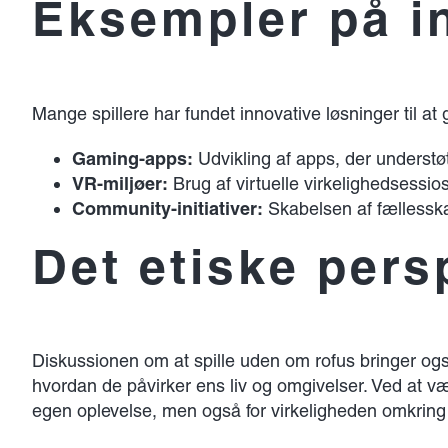
Eksempler på i
Mange spillere har fundet innovative løsninger til a
Gaming-apps:
Udvikling af apps, der understøt
VR-miljøer:
Brug af virtuelle virkelighedsessios 
Community-initiativer:
Skabelsen af fællesskab
Det etiske pers
Diskussionen om at spille uden om rofus bringer ogs
hvordan de påvirker ens liv og omgivelser. Ved at væ
egen oplevelse, men også for virkeligheden omkring e