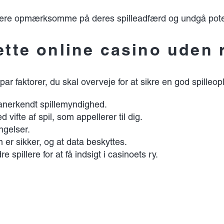
mere opmærksomme på deres spilleadfærd og undgå poten
ette online casino uden 
par faktorer, du skal overveje for at sikre en god spilleop
 anerkendt spillemyndighed.
 vifte af spil, som appellerer til dig.
ngelser.
 er sikker, og at data beskyttes.
spillere for at få indsigt i casinoets ry.