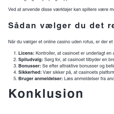
Ved at anvende disse værktøjer kan spillere være 
Sådan vælger du det r
Når du vælger et online casino uden rofus, er der et 
Licens:
Kontroller, at casinoet er underlagt en
Spiludvalg:
Sørg for, at casinoet tilbyder en bred
Bonusser:
Se efter attraktive bonusser og beti
Sikkerhed:
Vær sikker på, at casinoets platform
Bruger anmeldelser:
Læs anmeldelser fra andre 
Konklusion