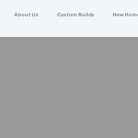
About Us
Custom Builds
New Hom