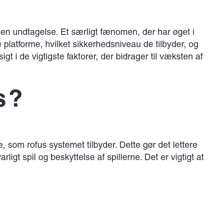
gen undtagelse. Et særligt fænomen, der har øget i
se platforme, hvilket sikkerhedsniveau de tilbyder, og
 i de vigtigste faktorer, der bidrager til væksten af
s?
e, som rofus systemet tilbyder. Dette gør det lettere
ligt spil og beskyttelse af spillerne. Det er vigtigt at