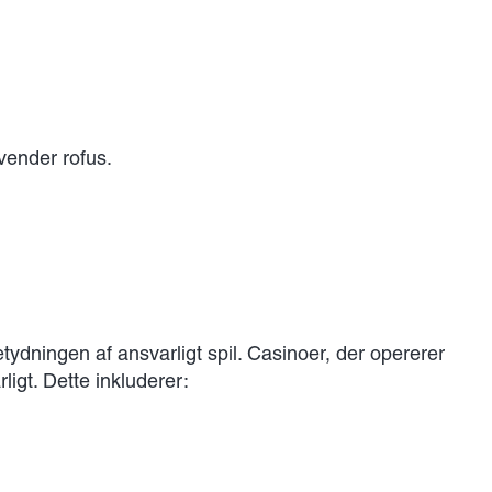
vender rofus.
etydningen af ansvarligt spil. Casinoer, der opererer
rligt. Dette inkluderer: