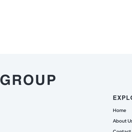
Türki
Framtiden
Kuma
för
Geli
Virtuella
ve
Casinon
Gele
 GROUP
EXPL
Home
About U
Contact