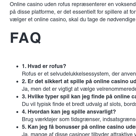
Online casino uden rofus repræsenterer en voksende 
på disse platforme, er det essentielt for spillere at 
vælger et online casino, skal du tage de nødvendige f
FAQ
1. Hvad er rofus?
Rofus er et selvudelukkelsessystem, der anven
2. Er det sikkert at spille på online casino 
Ja, men det er vigtigt at vælge velrenommerede
3. Hvilke typer spil kan jeg finde på online
Du vil typisk finde et bredt udvalg af slots, bord
4. Hvordan kan jeg spille ansvarligt?
Brug værktøjer som tidsgrænser, indsatsgrænse
5. Kan jeg få bonusser på online casino ud
Ja, mange af disse casinoer tilbyder attraktive