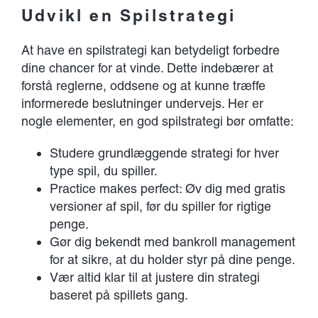
Udvikl en Spilstrategi
At have en spilstrategi kan betydeligt forbedre
dine chancer for at vinde. Dette indebærer at
forstå reglerne, oddsene og at kunne træffe
informerede beslutninger undervejs. Her er
nogle elementer, en god spilstrategi bør omfatte:
Studere grundlæggende strategi for hver
type spil, du spiller.
Practice makes perfect: Øv dig med gratis
versioner af spil, før du spiller for rigtige
penge.
Gør dig bekendt med bankroll management
for at sikre, at du holder styr på dine penge.
Vær altid klar til at justere din strategi
baseret på spillets gang.