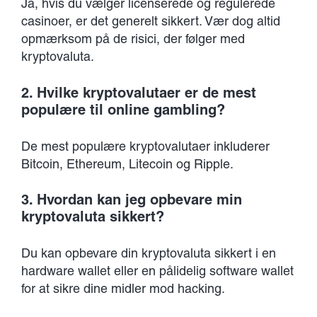
Ja, hvis du vælger licenserede og regulerede
casinoer, er det generelt sikkert. Vær dog altid
opmærksom på de risici, der følger med
kryptovaluta.
2. Hvilke kryptovalutaer er de mest
populære til online gambling?
De mest populære kryptovalutaer inkluderer
Bitcoin, Ethereum, Litecoin og Ripple.
3. Hvordan kan jeg opbevare min
kryptovaluta sikkert?
Du kan opbevare din kryptovaluta sikkert i en
hardware wallet eller en pålidelig software wallet
for at sikre dine midler mod hacking.