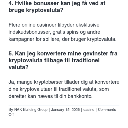
4. Hvilke bonusser kan jeg få ved at
bruge kryptovaluta?
Flere online casinoer tilbyder eksklusive
indskudsbonusser, gratis spins og andre
kampagner for spillere, der bruger kryptovaluta.
5. Kan jeg konvertere mine gevinster fra
kryptovaluta tilbage til traditionel
valuta?
Ja, mange kryptobørser tillader dig at konvertere
dine kryptovalutaer til traditionel valuta, som
derefter kan hæves til din bankkonto.
By
NAK Building Group
|
January 15, 2026
|
casino
|
Comments
on
Off
Top
bedste