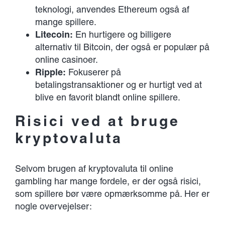
teknologi, anvendes Ethereum også af
mange spillere.
Litecoin:
En hurtigere og billigere
alternativ til Bitcoin, der også er populær på
online casinoer.
Ripple:
Fokuserer på
betalingstransaktioner og er hurtigt ved at
blive en favorit blandt online spillere.
Risici ved at bruge
kryptovaluta
Selvom brugen af kryptovaluta til online
gambling har mange fordele, er der også risici,
som spillere bør være opmærksomme på. Her er
nogle overvejelser: