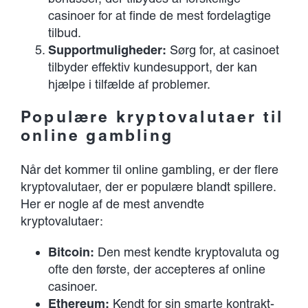
casinoer for at finde de mest fordelagtige
tilbud.
Supportmuligheder:
Sørg for, at casinoet
tilbyder effektiv kundesupport, der kan
hjælpe i tilfælde af problemer.
Populære kryptovalutaer til
online gambling
Når det kommer til online gambling, er der flere
kryptovalutaer, der er populære blandt spillere.
Her er nogle af de mest anvendte
kryptovalutaer:
Bitcoin:
Den mest kendte kryptovaluta og
ofte den første, der accepteres af online
casinoer.
Ethereum:
Kendt for sin smarte kontrakt-