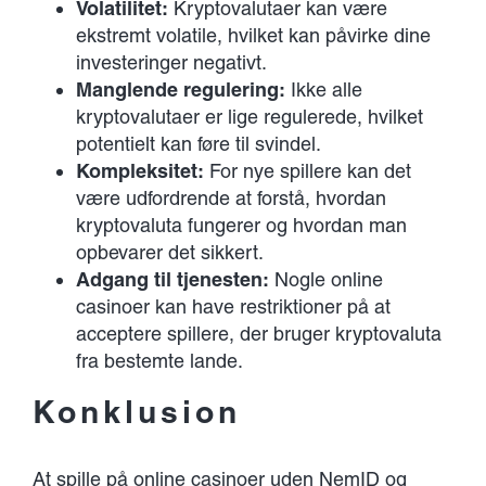
Volatilitet:
Kryptovalutaer kan være
ekstremt volatile, hvilket kan påvirke dine
investeringer negativt.
Manglende regulering:
Ikke alle
kryptovalutaer er lige regulerede, hvilket
potentielt kan føre til svindel.
Kompleksitet:
For nye spillere kan det
være udfordrende at forstå, hvordan
kryptovaluta fungerer og hvordan man
opbevarer det sikkert.
Adgang til tjenesten:
Nogle online
casinoer kan have restriktioner på at
acceptere spillere, der bruger kryptovaluta
fra bestemte lande.
Konklusion
At spille på online casinoer uden NemID og