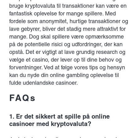
bruge kryptovaluta til transaktioner kan være en
fantastisk oplevelse for mange spillere. Med
fordele som anonymitet, hurtige transaktioner og
lave gebyrer, bliver det stadig mere attraktivt for
mange. Dog skal spillere være opmærksomme
på de potentielle risici og udfordringer, der kan
opstå. Det er vigtigt at lave grundig research og
vælge et casino, der lever op til dine behov og
forventninger. Ved at følge vores tips og hensyn
kan du nyde din online gambling oplevelse til
fulde
udenlandske casinoer
.
FAQs
1. Er det sikkert at spille på online
casinoer med kryptovaluta?