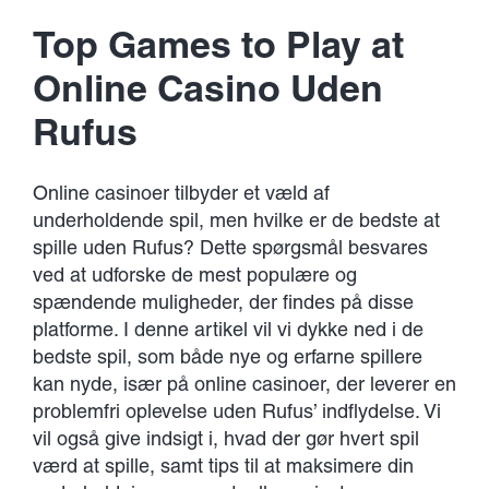
Developments
Top Games to Play at
Contact Us
Online Casino Uden
Rufus
Online casinoer tilbyder et væld af
underholdende spil, men hvilke er de bedste at
spille uden Rufus? Dette spørgsmål besvares
ved at udforske de mest populære og
spændende muligheder, der findes på disse
platforme. I denne artikel vil vi dykke ned i de
bedste spil, som både nye og erfarne spillere
kan nyde, især på online casinoer, der leverer en
problemfri oplevelse uden Rufus’ indflydelse. Vi
vil også give indsigt i, hvad der gør hvert spil
værd at spille, samt tips til at maksimere din