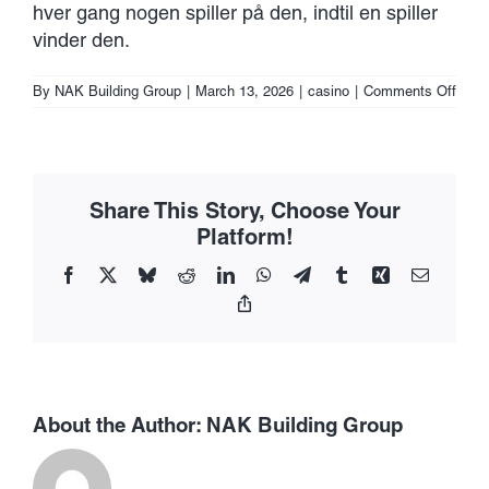
hver gang nogen spiller på den, indtil en spiller
vinder den.
on
By
NAK Building Group
|
March 13, 2026
|
casino
|
Comments Off
Top
Gam
to
Play
at
Share This Story, Choose Your
Onlin
Casi
Platform!
Uden
Rufu
Facebook
X
Bluesky
Reddit
LinkedIn
WhatsApp
Telegram
Tumblr
Xing
Email
Copy
Link
About the Author:
NAK Building Group