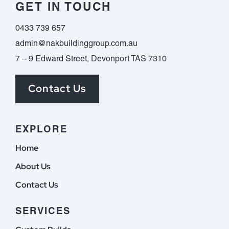
GET IN TOUCH
0433 739 657
admin@nakbuildinggroup.com.au
7 – 9 Edward Street, Devonport TAS 7310
Contact Us
EXPLORE
Home
About Us
Contact Us
SERVICES