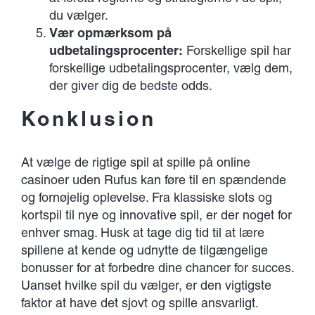
du vælger.
Vær opmærksom på
udbetalingsprocenter:
Forskellige spil har
forskellige udbetalingsprocenter, vælg dem,
der giver dig de bedste odds.
Konklusion
At vælge de rigtige spil at spille på online
casinoer uden Rufus kan føre til en spændende
og fornøjelig oplevelse. Fra klassiske slots og
kortspil til nye og innovative spil, er der noget for
enhver smag. Husk at tage dig tid til at lære
spillene at kende og udnytte de tilgængelige
bonusser for at forbedre dine chancer for succes.
Uanset hvilke spil du vælger, er den vigtigste
faktor at have det sjovt og spille ansvarligt.