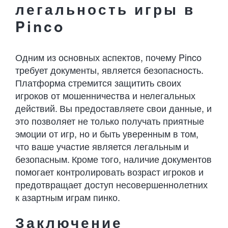
легальность игры в
Pinco
Одним из основных аспектов, почему Pinco
требует документы, является безопасность.
Платформа стремится защитить своих
игроков от мошенничества и нелегальных
действий. Вы предоставляете свои данные, и
это позволяет не только получать приятные
эмоции от игр, но и быть уверенным в том,
что ваше участие является легальным и
безопасным. Кроме того, наличие документов
помогает контролировать возраст игроков и
предотвращает доступ несовершеннолетних
к азартным играм
пинко
.
Заключение