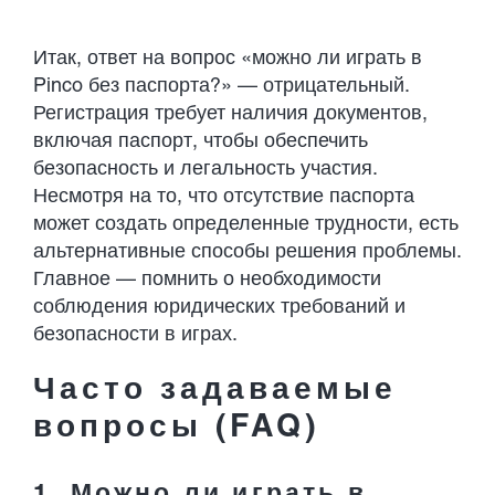
Итак, ответ на вопрос «можно ли играть в
Pinco без паспорта?» — отрицательный.
Регистрация требует наличия документов,
включая паспорт, чтобы обеспечить
безопасность и легальность участия.
Несмотря на то, что отсутствие паспорта
может создать определенные трудности, есть
альтернативные способы решения проблемы.
Главное — помнить о необходимости
соблюдения юридических требований и
безопасности в играх.
Часто задаваемые
вопросы (FAQ)
1. Можно ли играть в