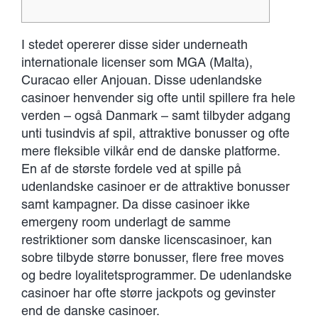
I stedet opererer disse sider underneath
internationale licenser som MGA (Malta),
Curacao eller Anjouan. Disse udenlandske
casinoer henvender sig ofte until spillere fra hele
verden – også Danmark – samt tilbyder adgang
unti tusindvis af spil, attraktive bonusser og ofte
mere fleksible vilkår end de danske platforme.
En af de største fordele ved at spille på
udenlandske casinoer er de attraktive bonusser
samt kampagner. Da disse casinoer ikke
emergeny room underlagt de samme
restriktioner som danske licenscasinoer, kan
sobre tilbyde større bonusser, flere free moves
og bedre loyalitetsprogrammer. De udenlandske
casinoer har ofte større jackpots og gevinster
end de danske casinoer.