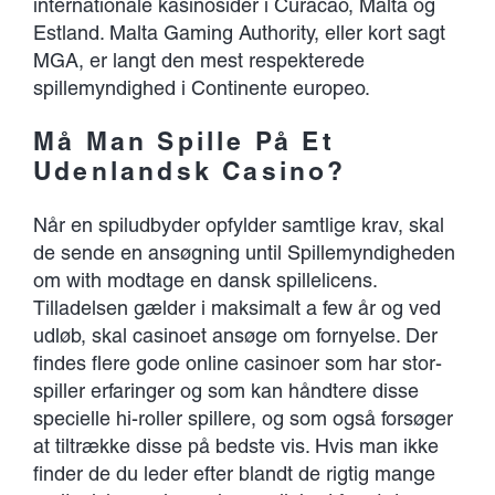
internationale kasinosider i Curacao, Malta og
Estland. Malta Gaming Authority, eller kort sagt
MGA, er langt den mest respekterede
spillemyndighed i Continente europeo.
Må Man Spille På Et
Udenlandsk Casino?
Når en spiludbyder opfylder samtlige krav, skal
de sende en ansøgning until Spillemyndigheden
om with modtage en dansk spillelicens.
Tilladelsen gælder i maksimalt a few år og ved
udløb, skal casinoet ansøge om fornyelse. Der
findes flere gode online casinoer som har stor-
spiller erfaringer og som kan håndtere disse
specielle hi-roller spillere, og som også forsøger
at tiltrække disse på bedste vis. Hvis man ikke
finder de du leder efter blandt de rigtig mange