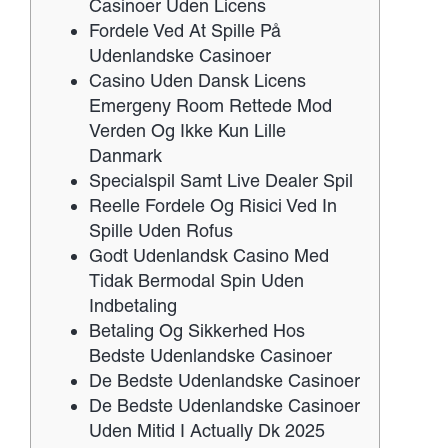
Casinoer Uden Licens
Fordele Ved At Spille På
Udenlandske Casinoer
Casino Uden Dansk Licens
Emergeny Room Rettede Mod
Verden Og Ikke Kun Lille
Danmark
Specialspil Samt Live Dealer Spil
Reelle Fordele Og Risici Ved In
Spille Uden Rofus
Godt Udenlandsk Casino Med
Tidak Bermodal Spin Uden
Indbetaling
Betaling Og Sikkerhed Hos
Bedste Udenlandske Casinoer
De Bedste Udenlandske Casinoer
De Bedste Udenlandske Casinoer
Uden Mitid I Actually Dk 2025