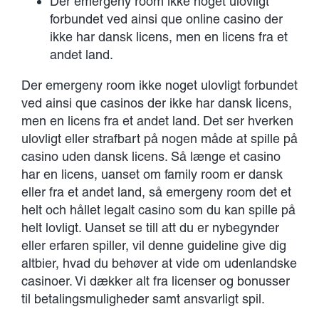
Der emergeny room ikke noget ulovligt
forbundet ved ainsi que online casino der
ikke har dansk licens, men en licens fra et
andet land.
Der emergeny room ikke noget ulovligt forbundet
ved ainsi que casinos der ikke har dansk licens,
men en licens fra et andet land. Det ser hverken
ulovligt eller strafbart på nogen måde at spille på
casino uden dansk licens. Så længe et casino
har en licens, uanset om family room er dansk
eller fra et andet land, så emergeny room det et
helt och hållet legalt casino som du kan spille på
helt lovligt. Uanset se till att du er nybegynder
eller erfaren spiller, vil denne guideline give dig
altbier, hvad du behøver at vide om udenlandske
casinoer. Vi dækker alt fra licenser og bonusser
til betalingsmuligheder samt ansvarligt spil.