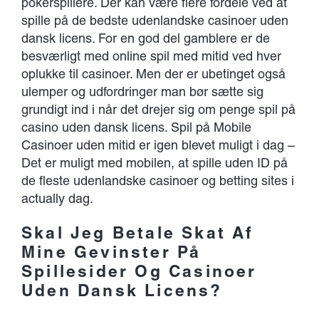
pokerspillere. Der kan være flere fordele ved at
spille på de bedste udenlandske casinoer uden
dansk licens. For en god del gamblere er de
besværligt med online spil med mitid ved hver
oplukke til casinoer. Men der er ubetinget også
ulemper og udfordringer man bør sætte sig
grundigt ind i når det drejer sig om penge spil på
casino uden dansk licens. Spil på Mobile
Casinoer uden mitid er igen blevet muligt i dag –
Det er muligt med mobilen, at spille uden ID på
de fleste udenlandske casinoer og betting sites i
actually dag.
Skal Jeg Betale Skat Af
Mine Gevinster På
Spillesider Og Casinoer
Uden Dansk Licens?