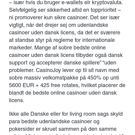
– især hvis du bruger e-wallets elr kryptovaluta.
Selvfølgelig ser sikkerhed altid en topprioritet –
ni promoverer kun sikre casinoer. Det ser især
vigtigt, når det drejer sej om udenlandske
casinoer uden dansk licens, da det er sværere
at standse styr på reglerne for internationale
markeder. Mange af sobre bedste online
casinoer uden dansk licens tilbyder også dansk
support og accepterer danske spillere” “uden
problemer. CasinoJoy lever op til sit navn med
sobre massiv velkomstpakke på 450% op unti
5600 EUR + 425 free rotates, hvilket placerer de
blandt de bedste online casinoer uden dansk
licens.
Ikke alle Danske eller for living room sags skyld
para bedste udenlandske casinoer og
pokersider er skruet sammen på den samme