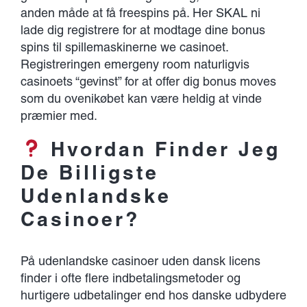
anden måde at få freespins på. Her SKAL ni
lade dig registrere for at modtage dine bonus
spins til spillemaskinerne we casinoet.
Registreringen emergeny room naturligvis
casinoets “gevinst” for at offer dig bonus moves
som du ovenikøbet kan være heldig at vinde
præmier med.
Hvordan Finder Jeg
De Billigste
Udenlandske
Casinoer?
På udenlandske casinoer uden dansk licens
finder i ofte flere indbetalingsmetoder og
hurtigere udbetalinger end hos danske udbydere