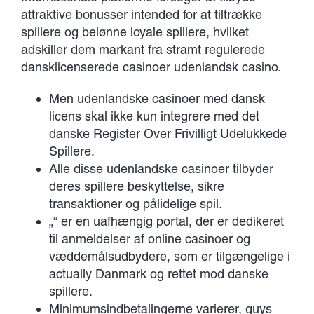
attraktive bonusser intended for at tiltrække
spillere og belønne loyale spillere, hvilket
adskiller dem markant fra stramt regulerede
dansklicenserede casinoer
udenlandsk casino
.
Men udenlandske casinoer med dansk
licens skal ikke kun integrere med det
danske Register Over Frivilligt Udelukkede
Spillere.
Alle disse udenlandske casinoer tilbyder
deres spillere beskyttelse, sikre
transaktioner og pålidelige spil.
„“ er en uafhængig portal, der er dedikeret
til anmeldelser af online casinoer og
væddemålsudbydere, som er tilgængelige i
actually Danmark og rettet mod danske
spillere.
Minimumsindbetalingerne varierer, guys