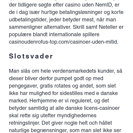
der tidligere søgte efter casino uden NemID, er
de i dag især hurtige betalingsløsninger og korte
udbetalingstider, jeder betyder mest, når man
sammenligner alternativer. Skrill samt Neteller er
populære blandt internationale spillere
casinoudenrofus-top.com/casinoer-uden-mitid
.
Slotsvader
Man slås om hele verdensmarkedets kunder, så
dieser bliver derfor pumpet godt op med
pengegaver, gratis rotates og andet, som slet
ikke har mulighed for sidestilles med e danske
marked. Herhjemme er vi reguleret, og det
betyder samtidig at alle danske licens-casinoer
skal rette sig utefter myndighedernes
retningslinjer. Det giver nogle helt och hållet
naturlige begrænsninger, som man slet ikke ser