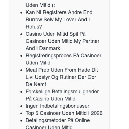
Uden Mitid (:
Kan Ni Registrere Andre End
Burrow Selv My Lover And I
Rofus?
Casino Uden Mitid Spil På
Casinoer Uden Mitid My Partner
And I Danmark
Registreringsproces På Casinoer
Uden Mitid
Meal Prep Uden From Hade Dit
Liv: Udstyr Og Rutiner Der Gør
De Nemt
Forskellige Betalingsmuligheder
På Casino Uden Mitid
Ingen Indbetalingsbonusser
Top 5 Casinoer Uden Mitid I 2026
Betalingsmetoder På Online
Casinoer Uden Mitid