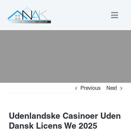
Skip
to
Togg
content
Navig
Home
About Us
Custom Builds
Previous
Next
New Homes
Commercial
Udenlandske Casinoer Uden
Dansk Licens We 2025