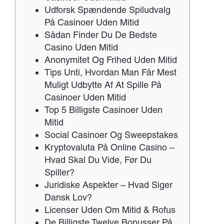
Udforsk Spændende Spiludvalg
På Casinoer Uden Mitid
Sådan Finder Du De Bedste
Casino Uden Mitid
Anonymitet Og Frihed Uden Mitid
Tips Unti, Hvordan Man Får Mest
Muligt Udbytte Af At Spille På
Casinoer Uden Mitid
Top 5 Billigste Casinoer Uden
Mitid
Social Casinoer Og Sweepstakes
Kryptovaluta På Online Casino –
Hvad Skal Du Vide, Før Du
Spiller?
Juridiske Aspekter – Hvad Siger
Dansk Lov?
Licenser Uden Om Mitid & Rofus
De Billigste Twelve Bonusser På