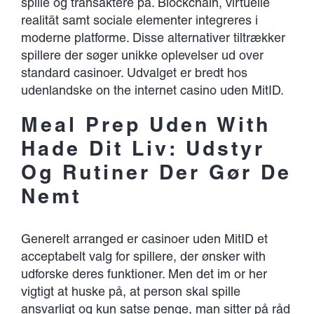
spille og transaktere på. Blockchain, virtuelle
realität samt sociale elementer integreres i
moderne platforme. Disse alternativer tiltrækker
spillere der søger unikke oplevelser ud over
standard casinoer. Udvalget er bredt hos
udenlandske on the internet casino uden MitID.
Meal Prep Uden With
Hade Dit Liv: Udstyr
Og Rutiner Der Gør De
Nemt
Generelt arranged er casinoer uden MitID et
acceptabelt valg for spillere, der ønsker with
udforske deres funktioner. Men det im or her
vigtigt at huske på, at person skal spille
ansvarligt og kun satse penge, man sitter på råd