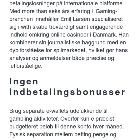
betalingsløsninger på internationale platforme.
Med more than seks års erfaring i iGaming-
branchen innehåller Emil Larsen specialiseret
sig i with skabe troværdigt samt engagerende
indhold omkring online casinoer i Danmark. Han
kombinerer sin journalistiske baggrund med en
dyb forståelse for spilmarkedet, hvilket gør hans
analyser og anmeldelser både præcise og
letforståelige.
Ingen
Indbetalingsbonusser
Brug separate e-wallets udelukkende til
gambling aktiviteter. Overfør kun e præcist
budgetteret beløb til denne konto hver måned.
Fysisk separation mellem betting penge og