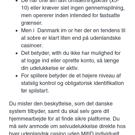
De har ofte ain lavt omsætningskrav (x5-
10) eller kræver slet ingen gennemspilning,
men opererer inden intended for fastsatte
grænser.
Men i Danmark im or her der en tendens til
at sobre er klart liten end på udenlandske
casinoer.
Det betyder, with du ikke har mulighed for
at logge ind eller oprette konto, så længe
din udelukkelse er aktiv.
For spillere betyder de et højere niveau af
statslig kontrol og obligatorisk identifikation
før spilstart.
Du mister den beskyttelse, som det danske
system tilbyder, samt du skal selv gøre dit
hjemmearbejde for at finde sikre platforme. Du
må selv anmode om selvudelukkelse direkte hos
hver udenlandsk casino uden MitID individuelt.