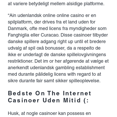
at variere betydeligt mellem alsidige platforme.
“Ain udenlandsk online online casino er en
spilplatform, der drives fra et land uden for
Danmark, ofte med licens fra myndigheder som
Fanghiglia eller Curacao. Disse casinoer tilbyder
danske spillere adgang right up until et bredere
udvalg af spil oxå bonusser, da a respeito de
ikke er underlagt de danske spillelovgivningens
restriktioner. Det im or her afgørende at vælge et
anerkendt udenlandsk gambling establishment
med durante pålidelig licens with regard to at
sikre durante fair samt sikker spilleoplevelse.
Bedste On The Internet
Casinoer Uden Mitid (:
Husk, at nogle casinoer kan possess en