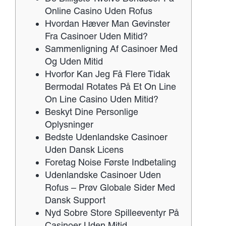
Online Casino Uden Rofus
Hvordan Hæver Man Gevinster
Fra Casinoer Uden Mitid?
Sammenligning Af Casinoer Med
Og Uden Mitid
Hvorfor Kan Jeg Få Flere Tidak
Bermodal Rotates På Et On Line
On Line Casino Uden Mitid?
Beskyt Dine Personlige
Oplysninger
Bedste Udenlandske Casinoer
Uden Dansk Licens
Foretag Noise Første Indbetaling
Udenlandske Casinoer Uden
Rofus – Prøv Globale Sider Med
Dansk Support
Nyd Sobre Store Spilleeventyr På
Casinoer Uden Mitid