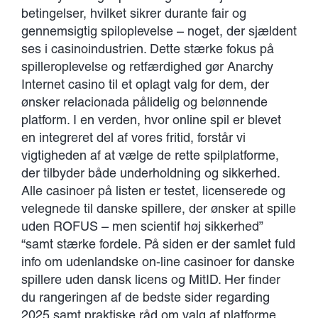
betingelser, hvilket sikrer durante fair og
gennemsigtig spiloplevelse – noget, der sjældent
ses i casinoindustrien. Dette stærke fokus på
spilleroplevelse og retfærdighed gør Anarchy
Internet casino til et oplagt valg for dem, der
ønsker relacionada pålidelig og belønnende
platform. I en verden, hvor online spil er blevet
en integreret del af vores fritid, forstår vi
vigtigheden af at vælge de rette spilplatforme,
der tilbyder både underholdning og sikkerhed.
Alle casinoer på listen er testet, licenserede og
velegnede til danske spillere, der ønsker at spille
uden ROFUS – men scientif høj sikkerhed”
“samt stærke fordele. På siden er der samlet fuld
info om udenlandske on-line casinoer for danske
spillere uden dansk licens og MitID. Her finder
du rangeringen af de bedste sider regarding
2025 samt praktiske råd om valg af platforme,