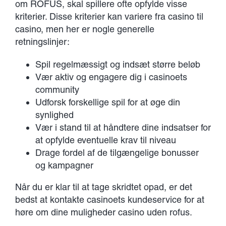
om ROFUS, skal spillere ofte opfylde visse
kriterier. Disse kriterier kan variere fra casino til
casino, men her er nogle generelle
retningslinjer:
Spil regelmæssigt og indsæt større beløb
Vær aktiv og engagere dig i casinoets
community
Udforsk forskellige spil for at øge din
synlighed
Vær i stand til at håndtere dine indsatser for
at opfylde eventuelle krav til niveau
Drage fordel af de tilgængelige bonusser
og kampagner
Når du er klar til at tage skridtet opad, er det
bedst at kontakte casinoets kundeservice for at
høre om dine muligheder
casino uden rofus
.