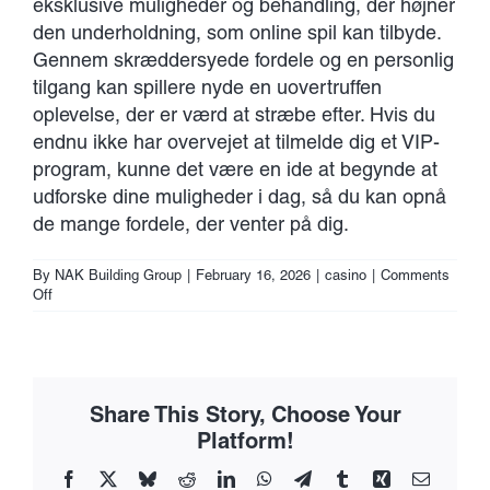
eksklusive muligheder og behandling, der højner
den underholdning, som online spil kan tilbyde.
Gennem skræddersyede fordele og en personlig
tilgang kan spillere nyde en uovertruffen
oplevelse, der er værd at stræbe efter. Hvis du
endnu ikke har overvejet at tilmelde dig et VIP-
program, kunne det være en ide at begynde at
udforske dine muligheder i dag, så du kan opnå
de mange fordele, der venter på dig.
By
NAK Building Group
|
February 16, 2026
|
casino
|
Comments
on
Off
Udforsk
VIP-
oplevelsen
på
online
Share This Story, Choose Your
casino
uden
Platform!
om
ROFUS
Facebook
X
Bluesky
Reddit
LinkedIn
WhatsApp
Telegram
Tumblr
Xing
Email