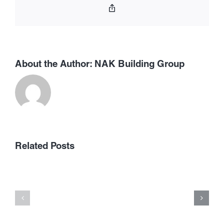
Copy
Link
About the Author:
NAK Building Group
Related Posts
onlayn
kazinoların
Framtiden
yüksəlməsi
för
və
Virtuella
oyun