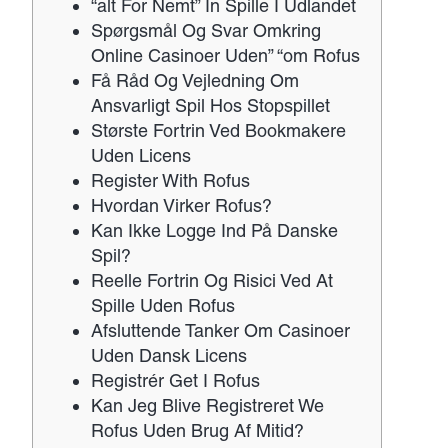
“alt For Nemt” In Spille I Udlandet
Spørgsmål Og Svar Omkring
Online Casinoer Uden” “om Rofus
Få Råd Og Vejledning Om
Ansvarligt Spil Hos Stopspillet
Største Fortrin Ved Bookmakere
Uden Licens
Register With Rofus
Hvordan Virker Rofus?
Kan Ikke Logge Ind På Danske
Spil?
Reelle Fortrin Og Risici Ved At
Spille Uden Rofus
Afsluttende Tanker Om Casinoer
Uden Dansk Licens
Registrér Get I Rofus
Kan Jeg Blive Registreret We
Rofus Uden Brug Af Mitid?