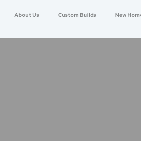
About Us
Custom Builds
New Hom