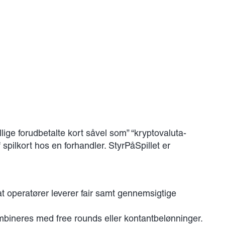
ellige forudbetalte kort såvel som” “kryptovaluta-
pilkort hos en forhandler. StyrPåSpillet er
t operatører leverer fair samt gennemsigtige
ombineres med free rounds eller kontantbelønninger.