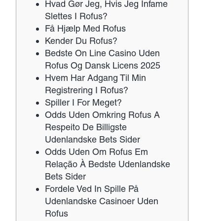
Hvad Gør Jeg, Hvis Jeg Infame
Slettes I Rofus?
Få Hjælp Med Rofus
Kender Du Rofus?
Bedste On Line Casino Uden
Rofus Og Dansk Licens 2025
Hvem Har Adgang Til Min
Registrering I Rofus?
Spiller I For Meget?
Odds Uden Omkring Rofus A
Respeito De Billigste
Udenlandske Bets Sider
Odds Uden Om Rofus Em
Relação À Bedste Udenlandske
Bets Sider
Fordele Ved In Spille På
Udenlandske Casinoer Uden
Rofus