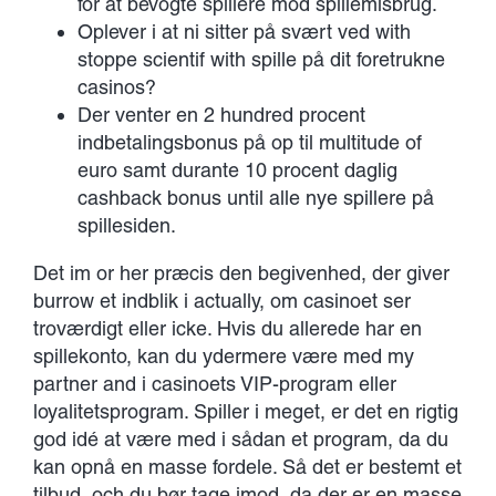
for at bevogte spillere mod spillemisbrug.
Oplever i at ni sitter på svært ved with
stoppe scientif with spille på dit foretrukne
casinos?
Der venter en 2 hundred procent
indbetalingsbonus på op til multitude of
euro samt durante 10 procent daglig
cashback bonus until alle nye spillere på
spillesiden.
Det im or her præcis den begivenhed, der giver
burrow et indblik i actually, om casinoet ser
troværdigt eller icke. Hvis du allerede har en
spillekonto, kan du ydermere være med my
partner and i casinoets VIP-program eller
loyalitetsprogram. Spiller i meget, er det en rigtig
god idé at være med i sådan et program, da du
kan opnå en masse fordele. Så det er bestemt et
tilbud, och du bør tage imod, da der er en masse