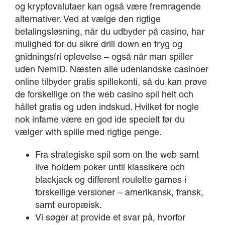
og kryptovalutaer kan også være fremragende
alternativer. Ved at vælge den rigtige
betalingsløsning, når du udbyder på casino, har
mulighed for du sikre drill down en tryg og
gnidningsfri oplevelse – også når man spiller
uden NemID. Næsten alle udenlandske casinoer
online tilbyder gratis spillekonti, så du kan prøve
de forskellige on the web casino spil helt och
hållet gratis og uden indskud. Hvilket for nogle
nok infame være en god ide specielt før du
vælger with spille med rigtige penge.
Fra strategiske spil som on the web samt
live holdem poker until klassikere och
blackjack og different roulette games i
forskellige versioner – amerikansk, fransk,
samt europæisk.
Vi søger at provide et svar på, hvorfor