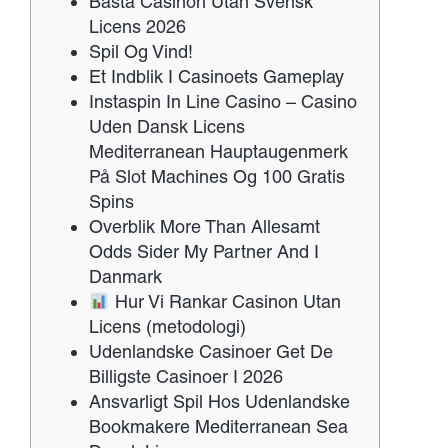
Bästa Casinon Utan Svensk
Licens 2026
Spil Og Vind!
Et Indblik I Casinoets Gameplay
Instaspin In Line Casino – Casino
Uden Dansk Licens
Mediterranean Hauptaugenmerk
På Slot Machines Og 100 Gratis
Spins
Overblik More Than Allesamt
Odds Sider My Partner And I
Danmark
Hur Vi Rankar Casinon Utan
Licens (metodologi)
Udenlandske Casinoer Get De
Billigste Casinoer I 2026
Ansvarligt Spil Hos Udenlandske
Bookmakere Mediterranean Sea