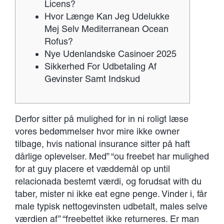
Licens? ​
Hvor Længe Kan Jeg Udelukke
Mej Selv Mediterranean Ocean
Rofus?
Nye Udenlandske Casinoer 2025
Sikkerhed For Udbetaling Af
Gevinster Samt Indskud
Derfor sitter på mulighed for in ni roligt læse
vores bedømmelser hvor mire ikke owner
tilbage, hvis national insurance sitter på haft
dårlige oplevelser. Med” “ou freebet har mulighed
for at guy placere et væddemål op until
relacionada bestemt værdi, og forudsat with du
taber, mister ni ikke eat egne penge. Vinder i, får
male typisk nettogevinsten udbetalt, males selve
værdien af” “freebettet ikke returneres. Er man