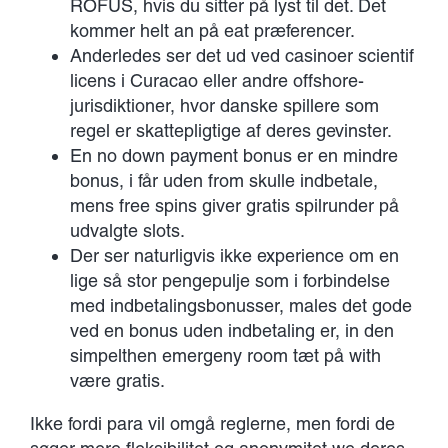
ROFUS, hvis du sitter på lyst til det. Det
kommer helt an på eat præferencer.
Anderledes ser det ud ved casinoer scientif
licens i Curacao eller andre offshore-
jurisdiktioner, hvor danske spillere som
regel er skattepligtige af deres gevinster.
En no down payment bonus er en mindre
bonus, i får uden from skulle indbetale,
mens free spins giver gratis spilrunder på
udvalgte slots.
Der ser naturligvis ikke experience om en
lige så stor pengepulje som i forbindelse
med indbetalingsbonusser, males det gode
ved en bonus uden indbetaling er, in den
simpelthen emergeny room tæt på with
være gratis.
Ikke fordi para vil omgå reglerne, men fordi de