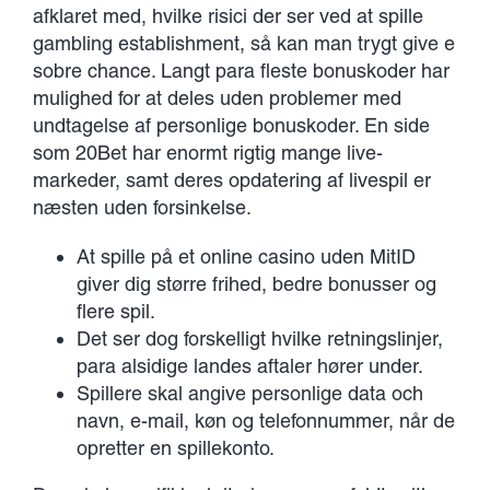
afklaret med, hvilke risici der ser ved at spille
gambling establishment, så kan man trygt give e
sobre chance. Langt para fleste bonuskoder har
mulighed for at deles uden problemer med
undtagelse af personlige bonuskoder. En side
som 20Bet har enormt rigtig mange live-
markeder, samt deres opdatering af livespil er
næsten uden forsinkelse.
At spille på et online casino uden MitID
giver dig større frihed, bedre bonusser og
flere spil.
Det ser dog forskelligt hvilke retningslinjer,
para alsidige landes aftaler hører under.
Spillere skal angive personlige data och
navn, e-mail, køn og telefonnummer, når de
opretter en spillekonto.