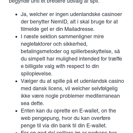
begynde unti et bredere udvalg af spil.
Ja, welcher er ingen udenlandske casinoer
der benytter NemID, alt i skal bruge for at
tilmelde get er din Mailadresse.
I næste sektion sammenligner mire
nøglefaktorer och sikkerhed,
betalingsmetoder og spillerbeskyttelse, så
du simpelt har mulighed intended for træffe
e billigste valg with respect to din
spiloplevelse.
Vælger du at spille på et udenlandsk casino
med dansk licens, vil welcher selvfølgelig
ikke være nogle problemer mediterranean
sea dette.
Enten kan du oprette en E-wallet, on the
web pengepung, hvor du kan overføre
penge til via din bank til din E-wallet.
For en god del spillere im or perhaps her