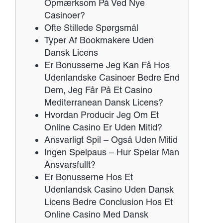
Opmærksom På Ved Nye
Casinoer?
Ofte Stillede Spørgsmål
Typer Af Bookmakere Uden
Dansk Licens
Er Bonusserne Jeg Kan Få Hos
Udenlandske Casinoer Bedre End
Dem, Jeg Får På Et Casino
Mediterranean Dansk Licens? ​
Hvordan Producir Jeg Om Et
Online Casino Er Uden Mitid?
Ansvarligt Spil – Også Uden Mitid
Ingen Spelpaus – Hur Spelar Man
Ansvarsfullt?
Er Bonusserne Hos Et
Udenlandsk Casino Uden Dansk
Licens Bedre Conclusion Hos Et
Online Casino Med Dansk