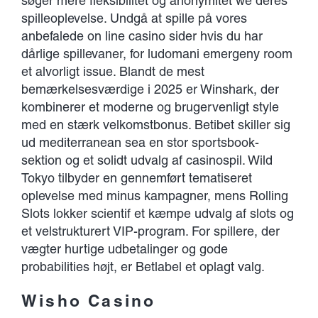
søger mere fleksibilitet og anonymitet we deres
spilleoplevelse. Undgå at spille på vores
anbefalede on line casino sider hvis du har
dårlige spillevaner, for ludomani emergeny room
et alvorligt issue. Blandt de mest
bemærkelsesværdige i 2025 er Winshark, der
kombinerer et moderne og brugervenligt style
med en stærk velkomstbonus. Betibet skiller sig
ud mediterranean sea en stor sportsbook-
sektion og et solidt udvalg af casinospil. Wild
Tokyo tilbyder en gennemført tematiseret
oplevelse med minus kampagner, mens Rolling
Slots lokker scientif et kæmpe udvalg af slots og
et velstrukturert VIP-program. For spillere, der
vægter hurtige udbetalinger og gode
probabilities højt, er Betlabel et oplagt valg.
Wisho Casino