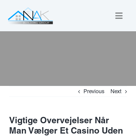
Skip
to
Togg
content
Navig
Home
About Us
Custom Builds
Previous
Next
New Homes
Commercial
Vigtige Overvejelser Når
Man Vælger Et Casino Uden