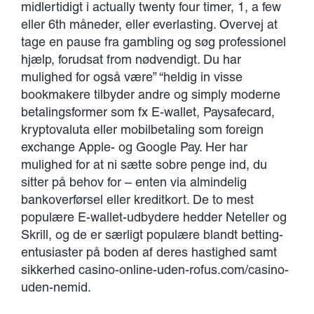
midlertidigt i actually twenty four timer, 1, a few
eller 6th måneder, eller everlasting. Overvej at
tage en pause fra gambling og søg professionel
hjælp, forudsat from nødvendigt. Du har
mulighed for også være” “heldig in visse
bookmakere tilbyder andre og simply moderne
betalingsformer som fx E-wallet, Paysafecard,
kryptovaluta eller mobilbetaling som foreign
exchange Apple- og Google Pay. Her har
mulighed for at ni sætte sobre penge ind, du
sitter på behov for – enten via almindelig
bankoverførsel eller kreditkort. De to mest
populære E-wallet-udbydere hedder Neteller og
Skrill, og de er særligt populære blandt betting-
entusiaster på boden af deres hastighed samt
sikkerhed
casino-online-uden-rofus.com/casino-
uden-nemid
.