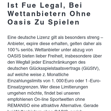
Ist Fue Legal, Bei
Wettanbietern Ohne
Oasis Zu Spielen
Eine deutsche Lizenz gilt als besonders streng –
Anbieter, expire diese erhalten, gelten daher als
100 % seriös. Wettanbieter unter abzug von
OASIS bieten lieber Freiheit, insbesondere über
den Wegfall jeder Einschränkungen des
deutschen Glücksspielstaatsvertrags (GlüStV),
auf welche weise z. Monatliche
Einzahlungslimits von 1. 000 Euro oder 1 -Euro-
Einsatzgrenzen. Wer diese Limitierungen
umgehen möchte, findet bei unseren
empfohlenen On-line Sportwetten ohne
REMANSO eine attraktive Alternative. Gerade