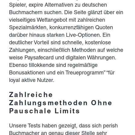
Spieler, expire Alternativen zu deutschen
Buchmachern suchen. Die Seite glänzt über ein
vielseitiges Wettangebot mit zahlreichen
Spezialmärkten, konkurrenzfähigen Quoten
darüber hinaus starken Live-Optionen. Ein
deutlicher Vorteil sind schnelle, kostenlose
Zahlungen, einschließlich Methoden auf welche
weise Paysafecard und digitalen Währungen.
Ebenso tillokkende sind regelmäßige
Bonusaktionen und ein Treueprogramm” “für
loyal aktive Nutzer.
Zahlreiche
Zahlungsmethoden Ohne
Pauschale Limits
Unsere Tests haben gezeigt, dass sich perish
Buchmacher an genau dieser Stelle sehr