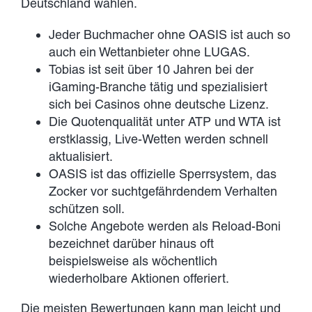
Deutschland wählen.
Jeder Buchmacher ohne OASIS ist auch so
auch ein Wettanbieter ohne LUGAS.
Tobias ist seit über 10 Jahren bei der
iGaming-Branche tätig und spezialisiert
sich bei Casinos ohne deutsche Lizenz.
Die Quotenqualität unter ATP und WTA ist
erstklassig, Live-Wetten werden schnell
aktualisiert.
OASIS ist das offizielle Sperrsystem, das
Zocker vor suchtgefährdendem Verhalten
schützen soll.
Solche Angebote werden als Reload-Boni
bezeichnet darüber hinaus oft
beispielsweise als wöchentlich
wiederholbare Aktionen offeriert.
Die meisten Bewertungen kann man leicht und