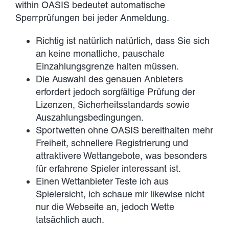
within OASIS bedeutet automatische
Sperrprüfungen bei jeder Anmeldung.
Richtig ist natürlich natürlich, dass Sie sich
an keine monatliche, pauschale
Einzahlungsgrenze halten müssen.
Die Auswahl des genauen Anbieters
erfordert jedoch sorgfältige Prüfung der
Lizenzen, Sicherheitsstandards sowie
Auszahlungsbedingungen.
Sportwetten ohne OASIS bereithalten mehr
Freiheit, schnellere Registrierung und
attraktivere Wettangebote, was besonders
für erfahrene Spieler interessant ist.
Einen Wettanbieter Teste ich aus
Spielersicht, ich schaue mir likewise nicht
nur die Webseite an, jedoch Wette
tatsächlich auch.