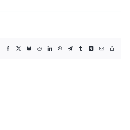
Facebook
X
Bluesky
Reddit
LinkedIn
WhatsApp
Telegram
Tumblr
Xing
Email
Copy
Link