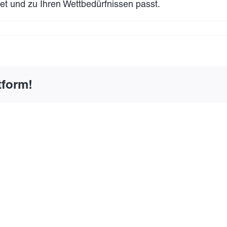
tet und zu Ihren Wettbedürfnissen passt.
e
walten
ld
tform!
im
e-
tten
ne
sis?