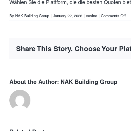
Wählen Sie die Plattform, die die besten Quoten bie
on
By
NAK Building Group
|
January 22, 2026
|
casino
|
Comments Off
Wi
ver
Sie
Ihr
Ge
Share This Story, Choose Your Pla
be
Liv
We
oh
Oa
About the Author:
NAK Building Group