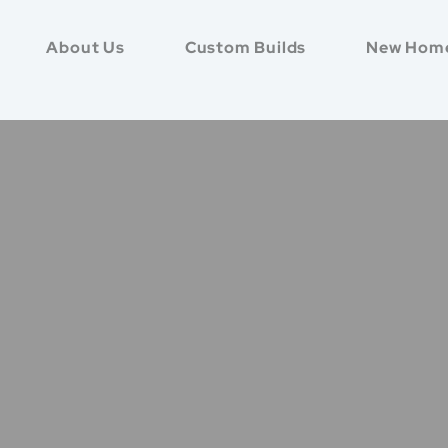
About Us
Custom Builds
New Hom