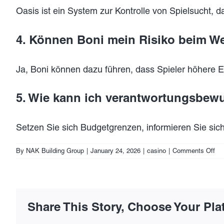
Oasis ist ein System zur Kontrolle von Spielsucht, da
4. Können Boni mein Risiko beim W
Ja, Boni können dazu führen, dass Spieler höhere Ei
5. Wie kann ich verantwortungsbew
Setzen Sie sich Budgetgrenzen, informieren Sie si
on
By
NAK Building Group
|
January 24, 2026
|
casino
|
Comments Off
Wi
Bo
Ihr
Wet
bee
Share This Story, Choose Your Pla
We
erw
Sie