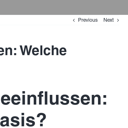
Previous
Next
sen: Welche
beeinflussen:
asis?