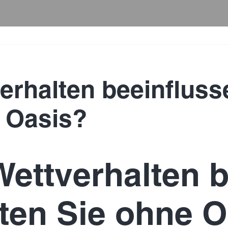
verhalten beeinflus
 Oasis?
Wettverhalten 
ten Sie ohne O