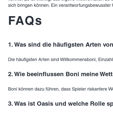
sich bringen können. Ein verantwortungsbewusster 
FAQs
1. Was sind die häufigsten Arten v
Die häufigsten Arten sind Willkommensboni, Einza
2. Wie beeinflussen Boni meine Wett
Boni können dazu führen, dass Spieler riskantere We
3. Was ist Oasis und welche Rolle sp