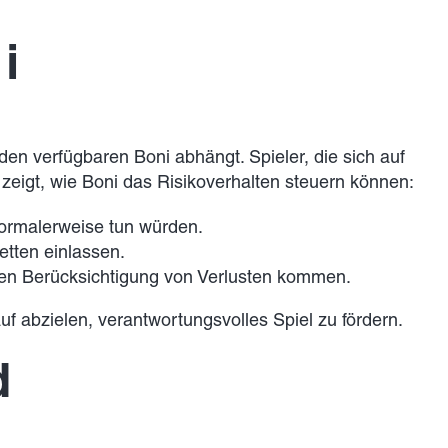
i
den verfügbaren Boni abhängt. Spieler, die sich auf
zeigt, wie Boni das Risikoverhalten steuern können:
normalerweise tun würden.
etten einlassen.
den Berücksichtigung von Verlusten kommen.
f abzielen, verantwortungsvolles Spiel zu fördern.
d