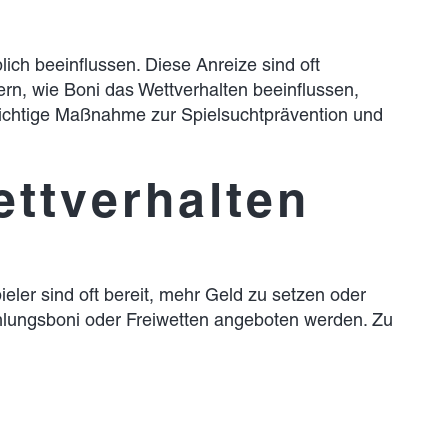
ich beeinflussen. Diese Anreize sind oft
ern, wie Boni das Wettverhalten beeinflussen,
 wichtige Maßnahme zur Spielsuchtprävention und
ettverhalten
ieler sind oft bereit, mehr Geld zu setzen oder
hlungsboni oder Freiwetten angeboten werden. Zu