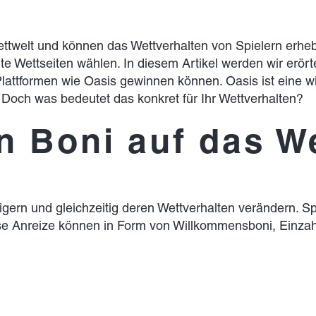
ettwelt und können das Wettverhalten von Spielern erhebl
 Wettseiten wählen. In diesem Artikel werden wir erört
 Plattformen wie Oasis gewinnen können. Oasis ist eine
. Doch was bedeutet das konkret für Ihr Wettverhalten?
n Boni auf das W
igern und gleichzeitig deren Wettverhalten verändern. Sp
ese Anreize können in Form von Willkommensboni, Einza