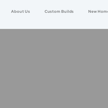
About Us
Custom Builds
New Hom