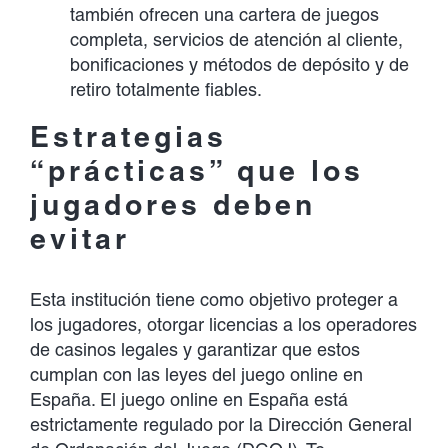
también ofrecen una cartera de juegos
completa, servicios de atención al cliente,
bonificaciones y métodos de depósito y de
retiro totalmente fiables.
Estrategias
“prácticas” que los
jugadores deben
evitar
Esta institución tiene como objetivo proteger a
los jugadores, otorgar licencias a los operadores
de casinos legales y garantizar que estos
cumplan con las leyes del juego online en
España. El juego online en España está
estrictamente regulado por la Dirección General