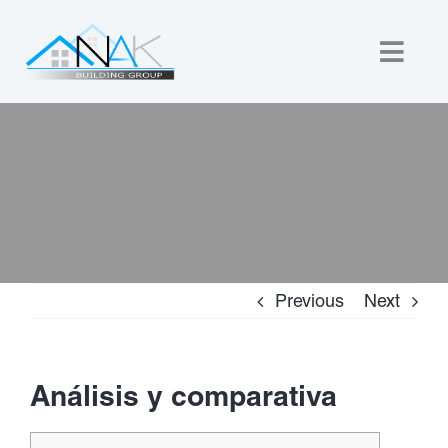
Skip
to
Togg
content
Navig
Home
About Us
Custom Builds
Previous
Next
New Homes
Commercial
Análisis y comparativa