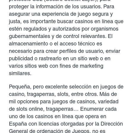
proteger la información de los usuarios. Para
asegurar una experiencia de juego segura y
justa, es importante buscar casinos en línea que
estén regulados y autorizados por organismos
gubernamentales y de control relevantes. El
almacenamiento o el acceso técnico es
necesario para crear perfiles de usuario, enviar
publicidad o rastrearlo en un sitio web o en
varios sitios web con fines de marketing
similares.
Pequeña, pero excelente selección en juegos de
casino, tragaperras, slots, entre otros. Más de
mil opciones para juegos de casinos, variedad
de slots online, tragaperras… Enumerar cada
uno de los casinos en línea que opera en
España con licencias otorgadas por la Dirección
General de ordenación de Juegos, no es