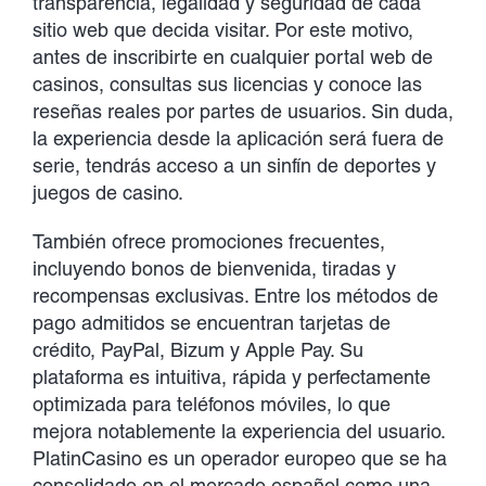
transparencia, legalidad y seguridad de cada
sitio web que decida visitar. Por este motivo,
antes de inscribirte en cualquier portal web de
casinos, consultas sus licencias y conoce las
reseñas reales por partes de usuarios. Sin duda,
la experiencia desde la aplicación será fuera de
serie, tendrás acceso a un sinfín de deportes y
juegos de casino.
También ofrece promociones frecuentes,
incluyendo bonos de bienvenida, tiradas y
recompensas exclusivas. Entre los métodos de
pago admitidos se encuentran tarjetas de
crédito, PayPal, Bizum y Apple Pay. Su
plataforma es intuitiva, rápida y perfectamente
optimizada para teléfonos móviles, lo que
mejora notablemente la experiencia del usuario.
PlatinCasino es un operador europeo que se ha
consolidado en el mercado español como una