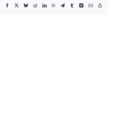
Facebook
X
Bluesky
Reddit
LinkedIn
WhatsApp
Telegram
Tumblr
Xing
Email
Copy
Link
ye’deki
rhanelerin
Kazinolarda
şimi
bahislərin