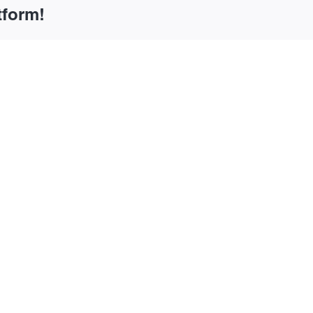
tform!
es
Türki
Framtiden
Kuma
för
Geli