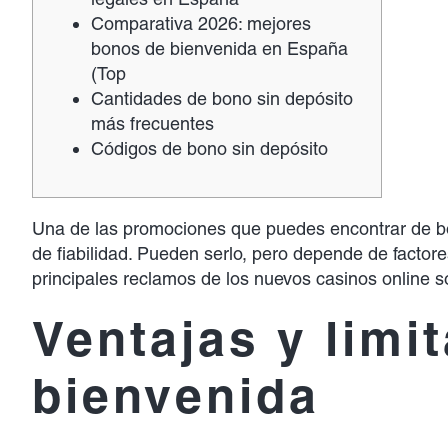
Comparativa 2026: mejores
bonos de bienvenida en España
(Top
Cantidades de bono sin depósito
más frecuentes
Códigos de bono sin depósito
Una de las promociones que puedes encontrar de bon
de fiabilidad. Pueden serlo, pero depende de factore
principales reclamos de los nuevos casinos online s
Ventajas y limi
bienvenida