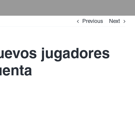
Previous
Next
uevos jugadores
uenta