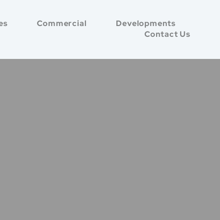
es
Commercial
Developments
Contact Us