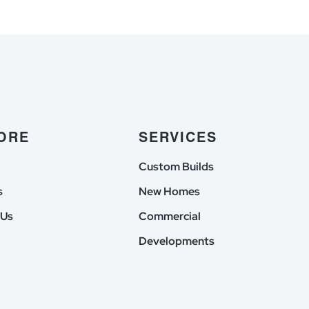
yüksəlməsi
ceği
ORE
SERVICES
Custom Builds
s
New Homes
 Us
Commercial
Developments