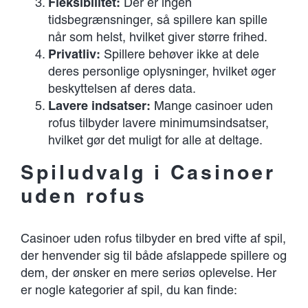
Fleksibilitet:
Der er ingen
tidsbegrænsninger, så spillere kan spille
når som helst, hvilket giver større frihed.
Privatliv:
Spillere behøver ikke at dele
deres personlige oplysninger, hvilket øger
beskyttelsen af deres data.
Lavere indsatser:
Mange casinoer uden
rofus tilbyder lavere minimumsindsatser,
hvilket gør det muligt for alle at deltage.
Spiludvalg i Casinoer
uden rofus
Casinoer uden rofus tilbyder en bred vifte af spil,
der henvender sig til både afslappede spillere og
dem, der ønsker en mere seriøs oplevelse. Her
er nogle kategorier af spil, du kan finde: