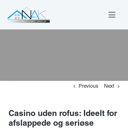
Skip
to
Togg
content
Navig
Home
About Us
Custom Builds
Previous
Next
New Homes
Commercial
Casino uden rofus: Ideelt for
afslappede og seriøse