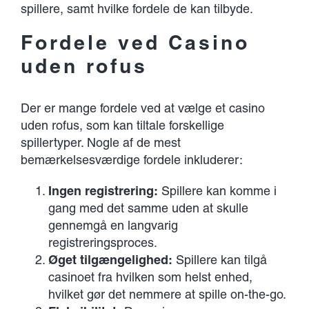
spillere, samt hvilke fordele de kan tilbyde.
Fordele ved Casino
uden rofus
Der er mange fordele ved at vælge et casino
uden rofus, som kan tiltale forskellige
spillertyper. Nogle af de mest
bemærkelsesværdige fordele inkluderer:
Ingen registrering:
Spillere kan komme i
gang med det samme uden at skulle
gennemgå en langvarig
registreringsproces.
Øget tilgængelighed:
Spillere kan tilgå
casinoet fra hvilken som helst enhed,
hvilket gør det nemmere at spille on-the-go.