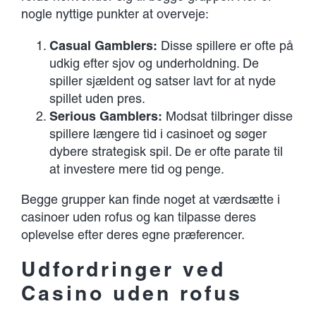
nogle nyttige punkter at overveje:
Casual Gamblers:
Disse spillere er ofte på
udkig efter sjov og underholdning. De
spiller sjældent og satser lavt for at nyde
spillet uden pres.
Serious Gamblers:
Modsat tilbringer disse
spillere længere tid i casinoet og søger
dybere strategisk spil. De er ofte parate til
at investere mere tid og penge.
Begge grupper kan finde noget at værdsætte i
casinoer uden rofus og kan tilpasse deres
oplevelse efter deres egne præferencer.
Udfordringer ved
Casino uden rofus