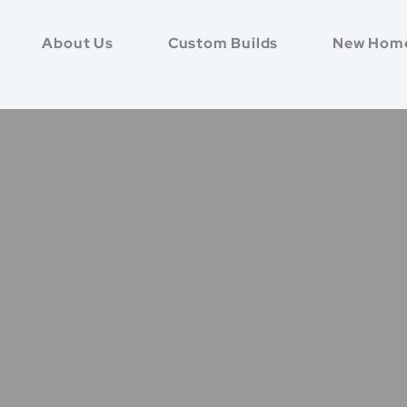
About Us
Custom Builds
New Hom