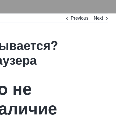
Previous
Next
рывается?
аузера
o не
наличие