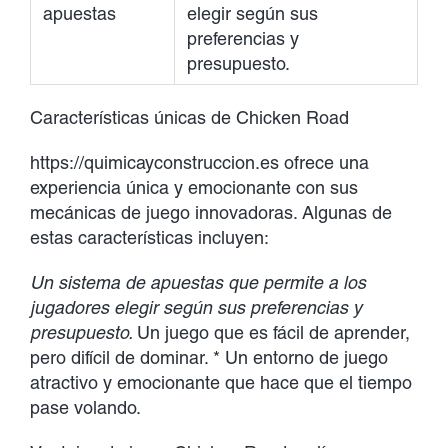
apuestas
elegir según sus
preferencias y
presupuesto.
Características únicas de Chicken Road
https://quimicayconstruccion.es
ofrece una
experiencia única y emocionante con sus
mecánicas de juego innovadoras. Algunas de
estas características incluyen:
Un sistema de apuestas que permite a los
jugadores elegir según sus preferencias y
presupuesto.
Un juego que es fácil de aprender,
pero difícil de dominar. * Un entorno de juego
atractivo y emocionante que hace que el tiempo
pase volando.