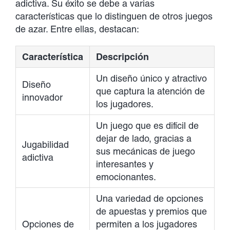
adictiva. Su éxito se debe a varias
características que lo distinguen de otros juegos
de azar. Entre ellas, destacan:
Característica
Descripción
Un diseño único y atractivo
Diseño
que captura la atención de
innovador
los jugadores.
Un juego que es difícil de
dejar de lado, gracias a
Jugabilidad
sus mecánicas de juego
adictiva
interesantes y
emocionantes.
Una variedad de opciones
de apuestas y premios que
Opciones de
permiten a los jugadores