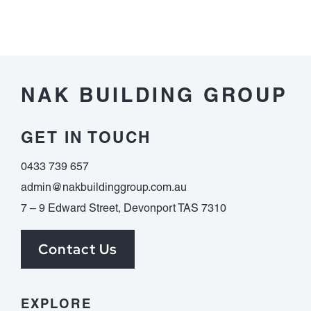
gioco
Populaire
d’azzardo
Gokspel
italiano
Online.
originale.
NAK BUILDING GROUP
GET IN TOUCH
0433 739 657
admin@nakbuildinggroup.com.au
7 – 9 Edward Street, Devonport TAS 7310
Contact Us
EXPLORE