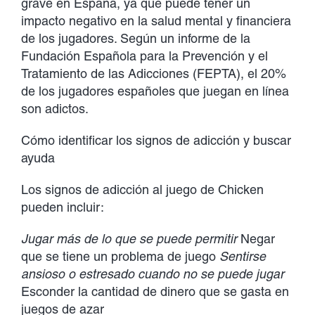
grave en España, ya que puede tener un
impacto negativo en la salud mental y financiera
de los jugadores. Según un informe de la
Fundación Española para la Prevención y el
Tratamiento de las Adicciones (FEPTA), el 20%
de los jugadores españoles que juegan en línea
son adictos.
Cómo identificar los signos de adicción y buscar
ayuda
Los signos de adicción al juego de Chicken
pueden incluir:
Jugar más de lo que se puede permitir
Negar
Sentirse
que se tiene un problema de juego
ansioso o estresado cuando no se puede jugar
Esconder la cantidad de dinero que se gasta en
juegos de azar