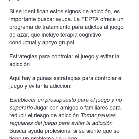
Si se identifican estos signos de adicción, es
importante buscar ayuda. La FEPTA ofrece un
programa de tratamiento para adictos al juego
de azar, que incluye terapia cognitivo-
conductual y apoyo grupal.
Estrategias para controlar el juego y evitar la
adicción
Aquí hay algunas estrategias para controlar el
juego y evitar la adicción:
Establecer un presupuesto para el juego y no
superarlo
Jugar con amigos o familiares para
Tomar pausas
reducir el riesgo de adicción
regulares del juego para evitar la adicción
Buscar ayuda profesional si se siente que se
tiene un problema de juego