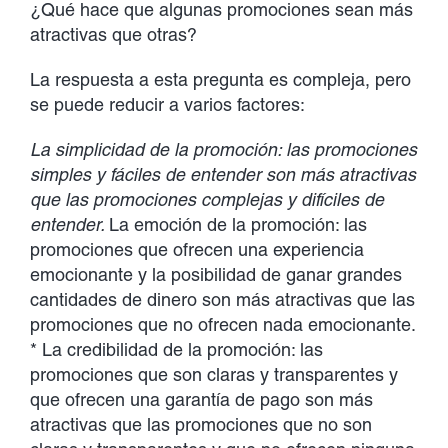
¿Qué hace que algunas promociones sean más
atractivas que otras?
La respuesta a esta pregunta es compleja, pero
se puede reducir a varios factores:
La simplicidad de la promoción: las promociones
simples y fáciles de entender son más atractivas
que las promociones complejas y difíciles de
entender.
La emoción de la promoción: las
promociones que ofrecen una experiencia
emocionante y la posibilidad de ganar grandes
cantidades de dinero son más atractivas que las
promociones que no ofrecen nada emocionante.
* La credibilidad de la promoción: las
promociones que son claras y transparentes y
que ofrecen una garantía de pago son más
atractivas que las promociones que no son