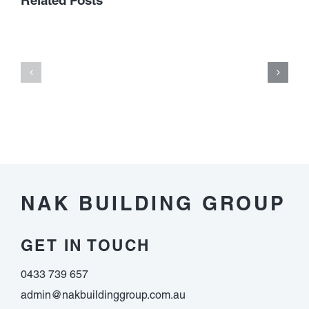
Related Posts
Scopri
Winsten
il
op
segreto
de
della
Kippenweg:
Chicken
Speel
Road:
het
gioco
Populaire
d’azzardo
Gokspel
italiano
Online.
originale.
NAK BUILDING GROUP
GET IN TOUCH
0433 739 657
admin@nakbuildinggroup.com.au