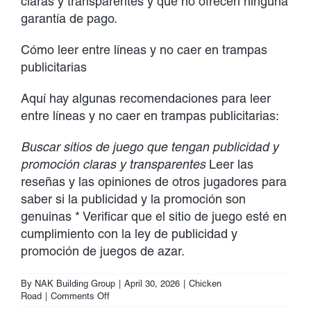
claras y transparentes y que no ofrecen ninguna
garantía de pago.
Cómo leer entre líneas y no caer en trampas
publicitarias
Aquí hay algunas recomendaciones para leer
entre líneas y no caer en trampas publicitarias:
Buscar sitios de juego que tengan publicidad y
promoción claras y transparentes
Leer las
reseñas y las opiniones de otros jugadores para
saber si la publicidad y la promoción son
genuinas * Verificar que el sitio de juego esté en
cumplimiento con la ley de publicidad y
promoción de juegos de azar.
By
NAK Building Group
|
April 30, 2026
|
Chicken
on
Road
|
Comments Off
Descubre