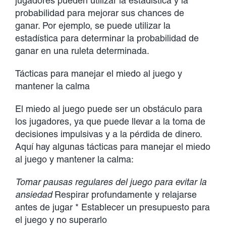
jugadores pueden utilizar la estadística y la
probabilidad para mejorar sus chances de
ganar. Por ejemplo, se puede utilizar la
estadística para determinar la probabilidad de
ganar en una ruleta determinada.
Tácticas para manejar el miedo al juego y
mantener la calma
El miedo al juego puede ser un obstáculo para
los jugadores, ya que puede llevar a la toma de
decisiones impulsivas y a la pérdida de dinero.
Aquí hay algunas tácticas para manejar el miedo
al juego y mantener la calma:
Tomar pausas regulares del juego para evitar la
ansiedad
Respirar profundamente y relajarse
antes de jugar * Establecer un presupuesto para
el juego y no superarlo