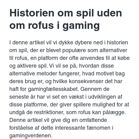
Developments
Historien om spil uden
Contact Us
om rofus i gaming
I denne artikel vil vi dykke dybere ned i historien
om spil, der er blevet populære som alternativer
til rofus, en platform der ofte anvendes til at købe
og aktivere spil. Vi vil se på, hvordan disse
alternative metoder fungerer, hvad motivet bag
deres brug er, og hvilke konsekvenser det har
haft for gamingfællesskabet. Gennem de
seneste år har vi set en vækst i udviklingen af
disse platforme, der giver spillere mulighed for at
undgå de restriktioner, som rofus kan pålægge.
Denne artikel vil give dig en omfattende
forståelse af dette interessante fænomen i
gamingverdenen.