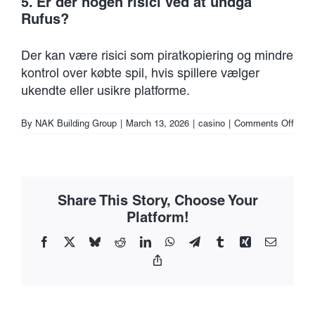
5. Er der nogen risici ved at undgå
Rufus?
Der kan være risici som piratkopiering og mindre
kontrol over købte spil, hvis spillere vælger
ukendte eller usikre platforme.
on
By
NAK Building Group
|
March 13, 2026
|
casino
|
Comments Off
Histo
om
spil
uden
om
Share This Story, Choose Your
rofus
i
Platform!
gami
Facebook
X
Bluesky
Reddit
LinkedIn
WhatsApp
Telegram
Tumblr
Xing
Email
Copy
Link