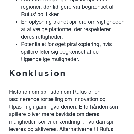
regioner, der tidligere var begrænset af
Rufus’ politikker.
En oplysning blandt spillere om vigtigheden
af at vælge platforme, der respekterer
deres rettigheder.
Potentialet for øget piratkopiering, hvis
spillere føler sig begrænset af de
tilgængelige muligheder.
Konklusion
Historien om spil uden om Rufus er en
fascinerende fortælling om innovation og
tilpasning i gamingverdenen. Efterhånden som
spillere bliver mere bevidste om deres
muligheder, ser vi en ændring i, hvordan spil
leveres og aktiveres. Alternativerne til Rufus