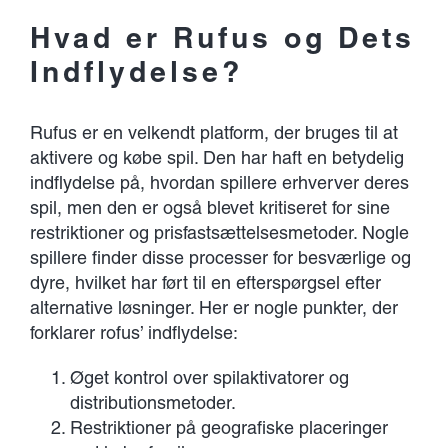
Hvad er Rufus og Dets
Indflydelse?
Rufus er en velkendt platform, der bruges til at
aktivere og købe spil. Den har haft en betydelig
indflydelse på, hvordan spillere erhverver deres
spil, men den er også blevet kritiseret for sine
restriktioner og prisfastsættelsesmetoder. Nogle
spillere finder disse processer for besværlige og
dyre, hvilket har ført til en efterspørgsel efter
alternative løsninger. Her er nogle punkter, der
forklarer rofus’ indflydelse:
Øget kontrol over spilaktivatorer og
distributionsmetoder.
Restriktioner på geografiske placeringer