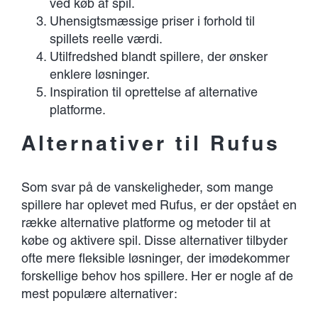
ved køb af spil.
Uhensigtsmæssige priser i forhold til
spillets reelle værdi.
Utilfredshed blandt spillere, der ønsker
enklere løsninger.
Inspiration til oprettelse af alternative
platforme.
Alternativer til Rufus
Som svar på de vanskeligheder, som mange
spillere har oplevet med Rufus, er der opstået en
række alternative platforme og metoder til at
købe og aktivere spil. Disse alternativer tilbyder
ofte mere fleksible løsninger, der imødekommer
forskellige behov hos spillere. Her er nogle af de
mest populære alternativer: