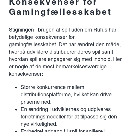
Konsekvenser for
Gamingfællesskabet
Stigningen i brugen af spil uden om Rufus har
betydelige konsekvenser for
gamingfællesskabet. Det har ændret den måde,
hvorpå udviklere distribuerer deres spil samt
hvordan spillere engagerer sig med indhold. Her
er nogle af de mest bemærkelsesværdige
konsekvenser:
Større konkurrence mellem
distributionsplatforme, hvilket kan drive
priserne ned.
En ændring i udviklernes og udgiveres
forretningsmodeller for at tilpasse sig den
nye virkelighed.
Forbedret adgang til spil for spillere i