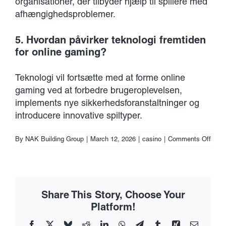
organisationer, der tilbyder hjælp til spillere med
afhængighedsproblemer.
5. Hvordan påvirker teknologi fremtiden
for online gaming?
Teknologi vil fortsætte med at forme online
gaming ved at forbedre brugeroplevelsen,
implements nye sikkerhedsforanstaltninger og
introducere innovative spiltyper.
on
By
NAK Building Group
|
March 12, 2026
|
casino
|
Comments Off
Psyk
Bag
Spil
på
Onlin
Share This Story, Choose Your
Casi
Uden
Platform!
MitID
Facebook
X
Bluesky
Reddit
LinkedIn
WhatsApp
Telegram
Tumblr
Xing
Email