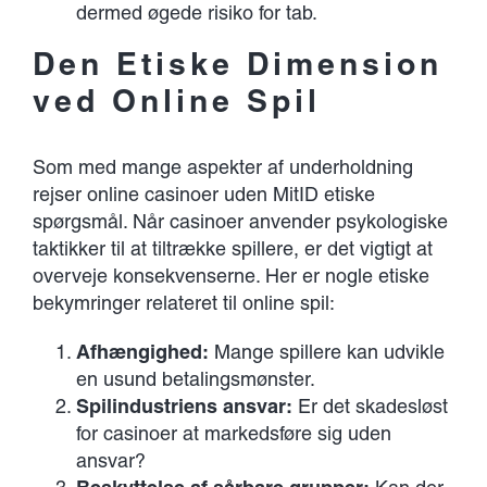
dermed øgede risiko for tab.
Den Etiske Dimension
ved Online Spil
Som med mange aspekter af underholdning
rejser online casinoer uden MitID etiske
spørgsmål. Når casinoer anvender psykologiske
taktikker til at tiltrække spillere, er det vigtigt at
overveje konsekvenserne. Her er nogle etiske
bekymringer relateret til online spil:
Afhængighed:
Mange spillere kan udvikle
en usund betalingsmønster.
Spilindustriens ansvar:
Er det skadesløst
for casinoer at markedsføre sig uden
ansvar?