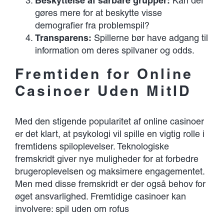
Beskyttelse af sårbare grupper:
Kan der
gøres mere for at beskytte visse
demografier fra problemspil?
Transparens:
Spillerne bør have adgang til
information om deres spilvaner og odds.
Fremtiden for Online
Casinoer Uden MitID
Med den stigende popularitet af online casinoer
er det klart, at psykologi vil spille en vigtig rolle i
fremtidens spiloplevelser. Teknologiske
fremskridt giver nye muligheder for at forbedre
brugeroplevelsen og maksimere engagementet.
Men med disse fremskridt er der også behov for
øget ansvarlighed. Fremtidige casinoer kan
involvere:
spil uden om rofus