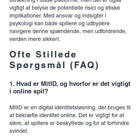
vigtigt at belyse de potentielle risici og etiske
implikationer. Med ansvar og indsigter i
psykologi kan både spillere og udbydere
navigere denne spændende, men udfordrende,
verden mere sikkert.
Ofte Stillede
Spørgsmål (FAQ)
1. Hvad er MitID, og hvorfor er det vigtigt
i online spil?
MitID er en digital identitetsløsning, der bruges til
at bekræfte identitet online. Det er vigtigt for at
sikre, at spillere er beskyttede og for at forhindre
svindel.