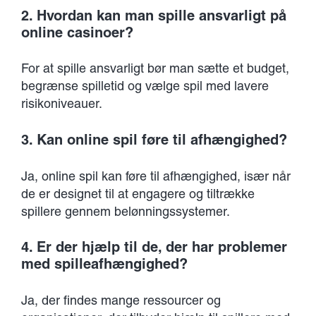
2. Hvordan kan man spille ansvarligt på
online casinoer?
For at spille ansvarligt bør man sætte et budget,
begrænse spilletid og vælge spil med lavere
risikoniveauer.
3. Kan online spil føre til afhængighed?
Ja, online spil kan føre til afhængighed, især når
de er designet til at engagere og tiltrække
spillere gennem belønningssystemer.
4. Er der hjælp til de, der har problemer
med spilleafhængighed?
Ja, der findes mange ressourcer og