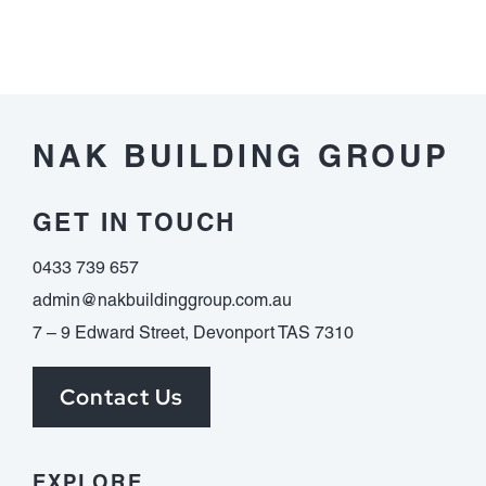
Casinon
sənayesinə
təsirləri
NAK BUILDING GROUP
GET IN TOUCH
0433 739 657
admin@nakbuildinggroup.com.au
7 – 9 Edward Street, Devonport TAS 7310
Contact Us
EXPLORE