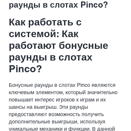
Developments
раунды в слотах Pinco?
Как работать с
Contact Us
системой: Как
работают бонусные
раунды в слотах
Pinco?
Бонусные раунды в слотах Pinco являются
ключевым элементом, который значительно
повышает интерес игроков к играм и их
шансы на выигрыш. Эти раунды
предоставляют возможность получить
дополнительные выигрыши, используя
уникальные механики и функции. В данной