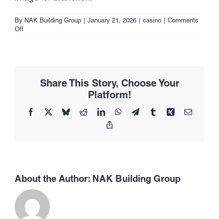
By
NAK Building Group
|
January 21, 2026
|
casino
|
Comments
on
Off
Sådan
vælger
du
det
bedste
Share This Story, Choose Your
udenlandsk
casino
Platform!
for
bæredygtige
Facebook
X
Bluesky
Reddit
LinkedIn
WhatsApp
Telegram
Tumblr
Xing
Email
praksisser
Copy
Link
About the Author:
NAK Building Group