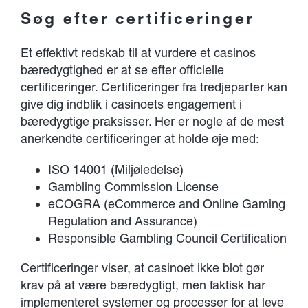
Søg efter certificeringer
Et effektivt redskab til at vurdere et casinos
bæredygtighed er at se efter officielle
certificeringer. Certificeringer fra tredjeparter kan
give dig indblik i casinoets engagement i
bæredygtige praksisser. Her er nogle af de mest
anerkendte certificeringer at holde øje med:
ISO 14001 (Miljøledelse)
Gambling Commission License
eCOGRA (eCommerce and Online Gaming
Regulation and Assurance)
Responsible Gambling Council Certification
Certificeringer viser, at casinoet ikke blot gør
krav på at være bæredygtigt, men faktisk har
implementeret systemer og processer for at leve