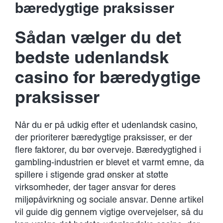
Developments
bæredygtige praksisser
Sådan vælger du det
Contact Us
bedste udenlandsk
casino for bæredygtige
praksisser
Når du er på udkig efter et udenlandsk casino,
der prioriterer bæredygtige praksisser, er der
flere faktorer, du bør overveje. Bæredygtighed i
gambling-industrien er blevet et varmt emne, da
spillere i stigende grad ønsker at støtte
virksomheder, der tager ansvar for deres
miljøpåvirkning og sociale ansvar. Denne artikel
vil guide dig gennem vigtige overvejelser, så du