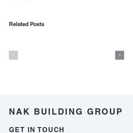
Related Posts
onlayn
kazinoların
Framtiden
yüksəlməsi
för
və
Virtuella
oyun
Casinon
sənayesinə
təsirləri
NAK BUILDING GROUP
GET IN TOUCH