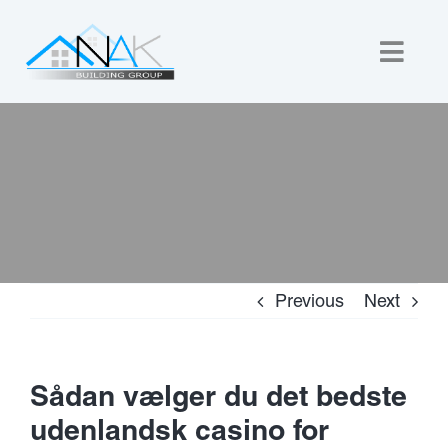
Skip
to
Togg
content
Navig
Home
About Us
Custom Builds
Previous
Next
New Homes
Commercial
Sådan vælger du det bedste
udenlandsk casino for